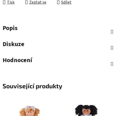
Tisk
Zeptat se
Sdílet
Popis
Diskuze
Hodnocení
Související produkty