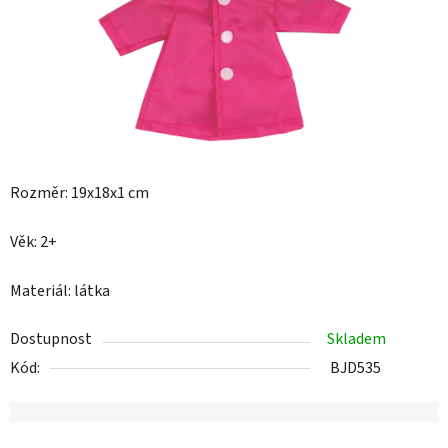
Rozměr: 19x18x1 cm
Věk: 2+
Materiál: látka
Dostupnost
Skladem
Kód:
BJD535