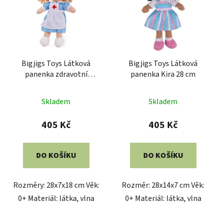
Bigjigs Toys Látková
Bigjigs Toys Látková
panenka zdravotní
panenka Kira 28 cm
sestřička Nancy 28 cm
Průměrné
Skladem
Skladem
hodnocení
produktu
405 Kč
405 Kč
je
5,0
DO KOŠÍKU
DO KOŠÍKU
z
5
Rozměry: 28x7x18 cm Věk:
Rozměr: 28x14x7 cm Věk:
hvězdiček.
0+ Materiál: látka, vlna
0+ Materiál: látka, vlna