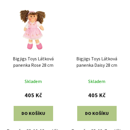
Bigjigs Toys Látková
Bigjigs Toys Látková
panenka Rose 28 cm
panenka Daisy 28 cm
Skladem
Skladem
405 Kč
405 Kč
DO KOŠÍKU
DO KOŠÍKU