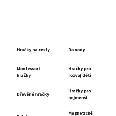
Kód:
CHB7459
K
Mudpuppy Magnetická sada Můžu
Mudpuppy Magnetick
být... ​​kuchař!
Divoká zvířata
Skladem
Momentálně nedost
457 Kč
457 Kč
DO KOŠÍKU
DO KOŠÍKU