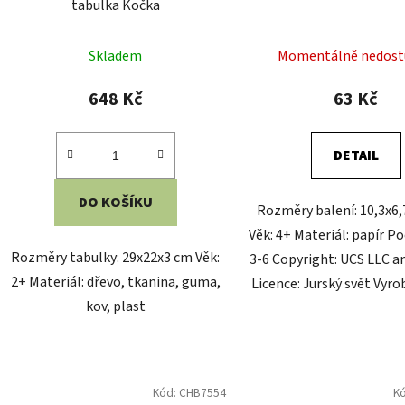
Vilac Slož do minuty
Vilac Jojo Andělské 
Skladem
Skladem
799 Kč
273 Kč
DO KOŠÍKU
DO KOŠÍKU
Rozměry balení: 16x16x16 cm Věk:
Rozměry: ⌀7x4 cm Věk: 5+
4+ Materiál: dřevo, papír Český obal
dřevo, tkanina Design: Ke