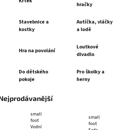
Rozměry: 16x22x2,5 cm Materiál:
Rozměry: 16x22x2,5 cm M
karton, magnet, kov Věk: 4+
karton, magnet, kov V
Obsahuje: 40 ks magnetů, 2
Obsahuje: 70 ks magn
ilustované scény
ilustované scény Autor 
Katy Tanis
Kód:
CHB6311
K
Mudpuppy Nalepovací pěnové
Mudpuppy Nalepovací