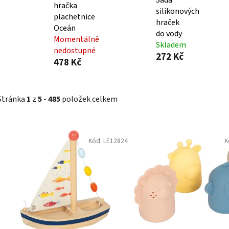
tvary do koupele Broučci
tvary do koupele Din
Skladem
Skladem
400 Kč
400 Kč
DO KOŠÍKU
DO KOŠÍKU
Rozměr balení: 25x6x16,5 cm
Rozměry: 25x6x16,5 cm M
Materiál: jiný materiál Počet kusů:
jiný materiál Věk: 3+ Poče
20
Kód:
QU2926