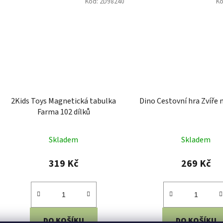
avení
Odmítnout
Souh
Kód:
DE14700
Detoa Magnetické puzzle Rytíři
Petit Collage Magnetick
čas na příběh
Skladem
Skladem
342 Kč
462 Kč