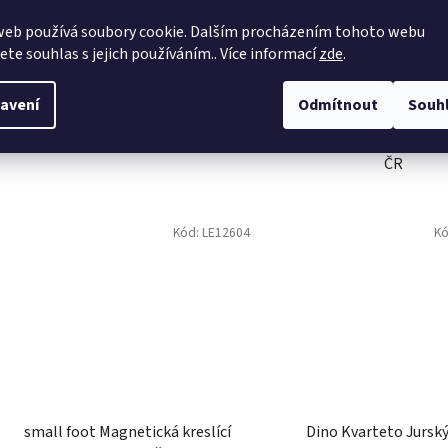
DO KOŠÍKU
DO KOŠÍKU
Rozměry balení: 33,5x23x3,5 cm
Rozměry: 18x23,5x3,8 cm
Věk: 3+ Materiál: dřevo, magnet
Materiál: recyklovaný 
magnet Potištěno rost
inkousty
Kód:
V56080