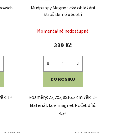
oblékání
Bigjigs Toys Vodní pistole
upné
Skladem
187 Kč
DO KOŠÍKU
iál: plast,
: 29