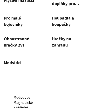
Rozměry balení: 13x13x4 cm Věk: 6+
Materiál: karton, papír Počet hráčů:
ateriál:
2-6 Délka hry: 10 min. Hra v češtině
ěk: 4+
etů, 2
obrázku:
ód:
CHB5086
Kód:
CHB6809
 pěnové
Mudpuppy Magnetická stavebnice