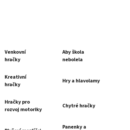
ód:
CHB7041
Kód:
DI622456
á sada
Dino Země město - Řekni slovo a
vyhraj hru!
upné
Momentálně nedostupné
312 Kč
DETAIL