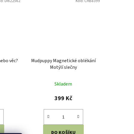
Rozměry: 41x3,5 cm Věk: 3+
lasím
Materiál: plast
Kód:
PTC674
Kód:
V9222
á tabulka
Vilac Jojo Vlk
Skladem
273 Kč