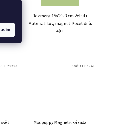
DO KOŠÍKU
 Věk: 3+
Rozměry: ⌀7x4 cm Věk: 5+ Materiál:
papír,
dřevo, tkanina Design: Keith Haring
linnými
Kód:
V9224
Kód:
PTC640