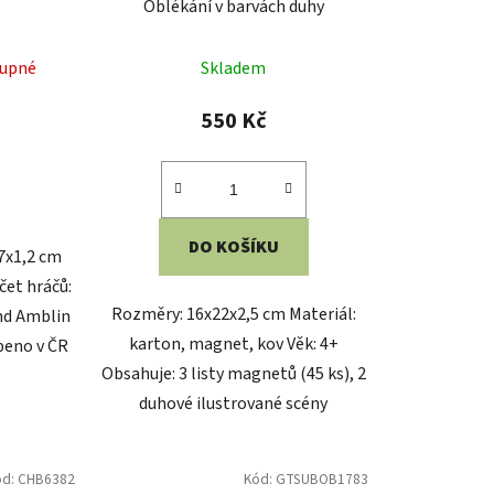
srdce
Petit Collage Magnetická kreslící
tabulka liška
Skladem
565 Kč
DO KOŠÍKU
 Materiál:
Rozměry: 23x16x2 cm Věk: 3+
ith Haring
Materiál: dřevo, magnet, kov