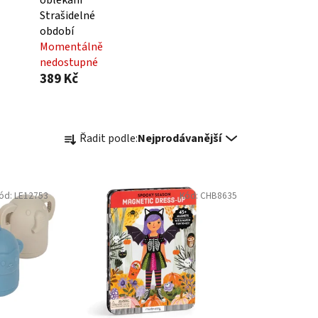
osauři
Dino Mix-Up
Skladem
457 Kč
DO KOŠÍKU
ateriál:
Rozměry: 16x22x2,5 cm Materiál:
t kusů: 20
katon, magnet, kov Věk: 4+
Obsahuje: 40 ks magnetů, 2 scény
Kód:
QU2927
Kód:
BJ34063