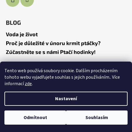
BLOG
Voda je život
Proč je důležité v únoru krmit ptáčky?
Zúčastněte se s námi Ptačí hodinky!
Tento web používá soubory cookie. Dalším procházením
tohoto webu vyjadřujete souhlas s jejich používáním.. Více
Vytvořil Shoptet
informací
zde
.
Copyright 2026
Dřevěná bába
. Všechna práva vyhrazena.
Upravit nastavení cookies
Nastavení
Odmítnout
Souhlasím
Doprava ZDARMA na objednávky od 1500 Kč!