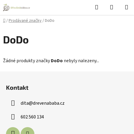
Přejít
Hledat
NÁKUPN
na
KOŠÍK
obsah
Domů
/
Prodávané značky
/
DoDo
DoDo
Žádné produkty značky
DoDo
nebyly nalezeny...
Z
á
Kontakt
p
a
dita
@
drevenababa.cz
t
í
602 560 134