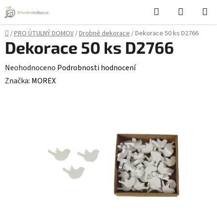
Přejít
Hledat
NÁKUPN
na
KOŠÍK
obsah
Domů
/
PRO ÚTULNÝ DOMOV
/
Drobné dekorace
/
Dekorace 50 ks D2766
Dekorace 50 ks D2766
Průměrné
Neohodnoceno
Podrobnosti hodnocení
hodnocení
Značka:
MOREX
produktu
je
0,0
z
5
hvězdiček.