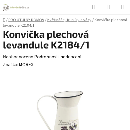
Přejít
Hledat
NÁKUPN
na
KOŠÍK
obsah
Domů
/
PRO ÚTULNÝ DOMOV
/
Květináče, truhlíky a vázy
/
Konvička plechová
levandule K2184/1
Konvička plechová
levandule K2184/1
Průměrné
Neohodnoceno
Podrobnosti hodnocení
hodnocení
Značka:
MOREX
produktu
je
0,0
z
5
hvězdiček.