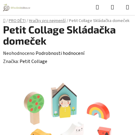
Přejít
Hledat
NÁKUPN
na
KOŠÍK
obsah
Domů
/
PRO DĚTI
/
Hračky pro nejmenší
/
Petit Collage Skládačka domeček
Petit Collage Skládačka
domeček
Průměrné
Neohodnoceno
Podrobnosti hodnocení
hodnocení
Značka:
Petit Collage
produktu
je
0,0
z
5
hvězdiček.