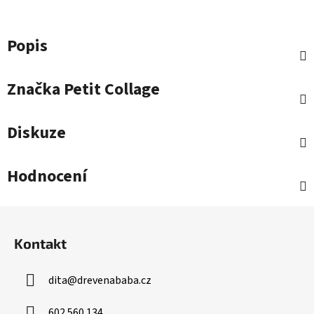
Popis
Značka
Petit Collage
Diskuze
Hodnocení
Z
á
Kontakt
p
a
dita
@
drevenababa.cz
t
í
602 560 134