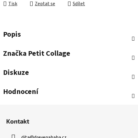
Tisk
Zeptat se
Sdílet
Popis
Značka
Petit Collage
Diskuze
Hodnocení
Z
á
Kontakt
p
a
dita
@
drevenababa.cz