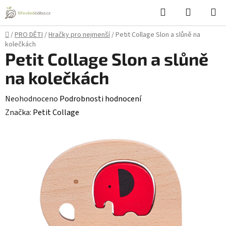
Přejít
Hledat
NÁKUPN
na
KOŠÍK
obsah
Domů
/
PRO DĚTI
/
Hračky pro nejmenší
/
Petit Collage Slon a slůně na
kolečkách
Petit Collage Slon a slůně
na kolečkách
Průměrné
Neohodnoceno
Podrobnosti hodnocení
hodnocení
Značka:
Petit Collage
produktu
je
0,0
z
5
hvězdiček.