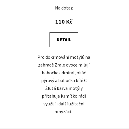
Na dotaz
110 Kč
DETAIL
Pro dokrmování motýlů na
zahradě Zralé ovoce milují
babočka admirál, okáč
pýrový a babočka bílé C
Žlutá barva motýly
přitahuje Krmítko rádi
využijí i další užiteční
hmyzáci...