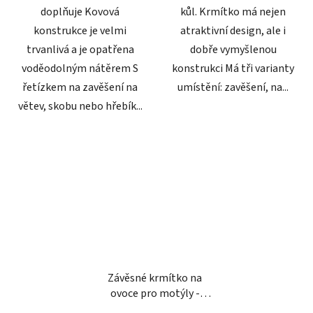
doplňuje Kovová
kůl. Krmítko má nejen
konstrukce je velmi
atraktivní design, ale i
trvanlivá a je opatřena
dobře vymyšlenou
voděodolným nátěrem S
konstrukci Má tři varianty
řetízkem na zavěšení na
umístění: zavěšení, na...
větev, skobu nebo hřebík...
Závěsné krmítko na
ovoce pro motýly -
kovové