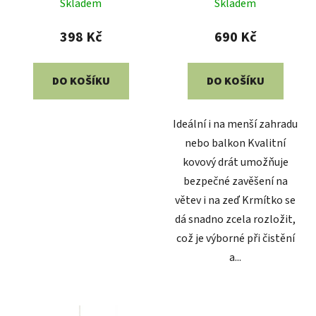
Skladem
Skladem
hodnocení
produktu
398 Kč
690 Kč
je
5,0
DO KOŠÍKU
DO KOŠÍKU
z
5
Ideální i na menší zahradu
hvězdiček.
nebo balkon Kvalitní
kovový drát umožňuje
bezpečné zavěšení na
větev i na zeď Krmítko se
dá snadno zcela rozložit,
což je výborné při čistění
a...