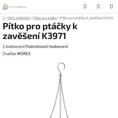
Přejít
Hledat
NÁKUPN
na
KOŠÍK
obsah
Domů
/
PRO ZAHRADU
/
Pítka pro ptáky
/
Pítko pro ptáčky k zavěšení K3971
Pítko pro ptáčky k
zavěšení K3971
Průměrné
1 hodnocení
Podrobnosti hodnocení
hodnocení
Značka:
MOREX
produktu
je
5,0
z
5
hvězdiček.