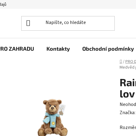
dajů
PRO ZAHRADU
Kontakty
Obchodní podmínky
Domů
/
PRO D
Medvěd 
Rai
lov
Průměr
Neohod
hodnoc
Značka
produk
Rozměry
je