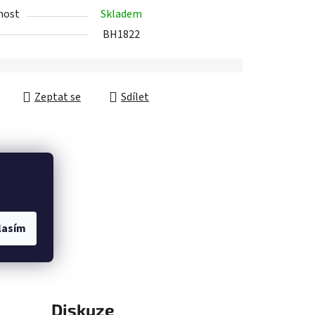
nost
Skladem
BH1822
ek.
Zeptat se
Sdílet
lasím
Diskuze