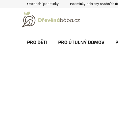
Přejít
Obchodní podmínky
Podmínky ochrany osobních ú
na
obsah
PRO DĚTI
PRO ÚTULNÝ DOMOV
P
o
s
t
r
a
n
n