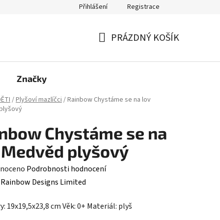
Přihlášení
Registrace
PRÁZDNÝ KOŠÍK
NÁKUPNÍ
KOŠÍK
Značky
ĚTI
/
Plyšoví mazlíčci
/
Rainbow Chystáme se na lov
plyšový
nbow Chystáme se na
 Medvěd plyšový
né
noceno
Podrobnosti hodnocení
ení
:
Rainbow Designs Limited
tu
: 19x19,5x23,8 cm Věk: 0+ Materiál: plyš