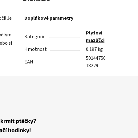
či! Je
Doplňkové parametry
Plyšoví
kvělým
Kategorie
mazlíčci
ebo si
Hmotnost
0.197 kg
50144750
EAN
18229
 krmit ptáčky?
ačí hodinky!