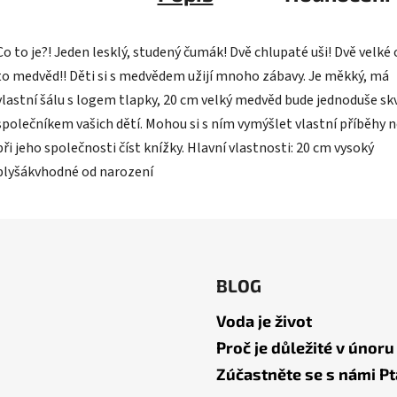
Co to je?! Jeden lesklý, studený čumák! Dvě chlupaté uši! Dvě velké o
to medvěd!! Děti si s medvědem užijí mnoho zábavy. Je měkký, má
vlastní šálu s logem tlapky, 20 cm velký medvěd bude jednoduše s
společníkem vašich dětí. Mohou si s ním vymýšlet vlastní příběhy n
při jeho společnosti číst knížky. Hlavní vlastnosti: 20 cm vysoký
plyšákvhodné od narození
BLOG
Voda je život
Proč je důležité v únoru
Zúčastněte se s námi Pt