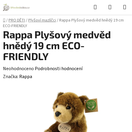
Přejít
Hledat
NÁKUPN
na
KOŠÍK
obsah
Domů
/
PRO DĚTI
/
Plyšoví mazlíčci
/
Rappa Plyšový medvěd hnědý 19 cm
ECO-FRIENDLY
Rappa Plyšový medvěd
hnědý 19 cm ECO-
FRIENDLY
Průměrné
Neohodnoceno
Podrobnosti hodnocení
hodnocení
Značka:
Rappa
produktu
je
0,0
z
5
hvězdiček.