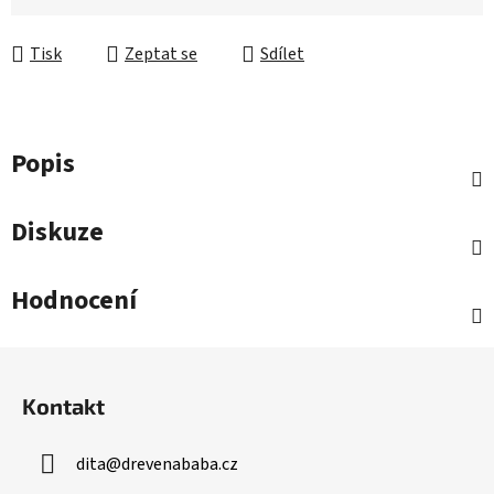
Tisk
Zeptat se
Sdílet
Popis
Diskuze
Hodnocení
Z
á
Kontakt
p
a
dita
@
drevenababa.cz
t