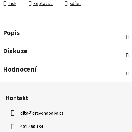
Tisk
Zeptat se
Sdílet
Popis
Diskuze
Hodnocení
Z
á
Kontakt
p
a
dita
@
drevenababa.cz
t
í
602 560 134