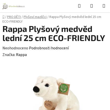
Přejít
Hledat
NÁKUPN
na
KOŠÍK
obsah
Domů
/
PRO DĚTI
/
Plyšoví mazlíčci
/
Rappa Plyšový medvěd lední 25 cm
ECO-FRIENDLY
Rappa Plyšový medvěd
lední 25 cm ECO-FRIENDLY
Průměrné
Neohodnoceno
Podrobnosti hodnocení
hodnocení
Značka:
Rappa
produktu
je
0,0
z
5
hvězdiček.