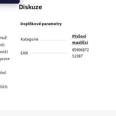
Diskuze
Doplňkové parametry
Plyšoví
emuž
Kategorie
mazlíčci
st:
85906872
nosti
EAN
52387
vysoce
hví.
ších.