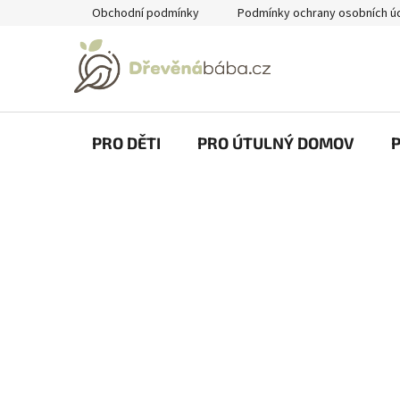
Přejít
Obchodní podmínky
Podmínky ochrany osobních ú
na
obsah
PRO DĚTI
PRO ÚTULNÝ DOMOV
P
o
s
t
r
a
n
n