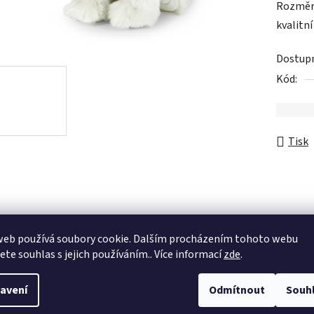
Rozměry
je
kvalitní
0,0
z
Dostup
5
Kód:
hvězdič
Tisk
web používá soubory cookie. Dalším procházením tohoto webu
jete souhlas s jejich používáním.. Více informací
zde
.
avení
Odmítnout
Souh