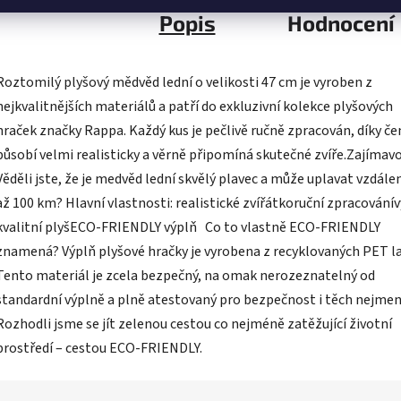
Popis
Hodnocení
Roztomilý plyšový mědvěd lední o velikosti 47 cm je vyroben z
nejkvalitnějších materiálů a patří do exkluzivní kolekce plyšových
hraček značky Rappa. Každý kus je pečlivě ručně zpracován, díky č
působí velmi realisticky a věrně připomíná skutečné zvíře.Zajímavo
Věděli jste, že je medvěd lední skvělý plavec a může uplavat vzdále
až 100 km? Hlavní vlastnosti: realistické zvířátkoruční zpracování
kvalitní plyšECO-FRIENDLY výplň Co to vlastně ECO‑FRIENDLY
znamená? Výplň plyšové hračky je vyrobena z recyklovaných PET la
Tento materiál je zcela bezpečný, na omak nerozeznatelný od
standardní výplně a plně atestovaný pro bezpečnost i těch nejmen
Rozhodli jsme se jít zelenou cestou co nejméně zatěžující životní
prostředí – cestou ECO‑FRIENDLY.