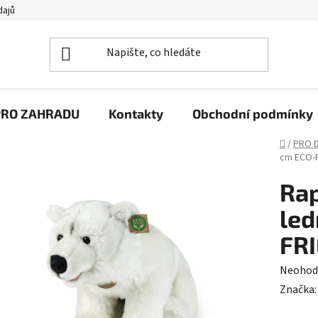
dajů
PRO ZAHRADU
Kontakty
Obchodní podmínky
Domů
/
PRO D
cm ECO-
Ra
led
FR
Průměr
Neohod
hodnoc
Značka
produk