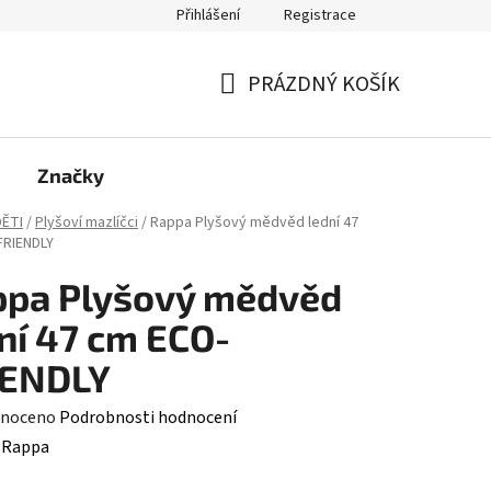
Přihlášení
Registrace
PRÁZDNÝ KOŠÍK
NÁKUPNÍ
KOŠÍK
Značky
ĚTI
/
Plyšoví mazlíčci
/
Rappa Plyšový mědvěd lední 47
FRIENDLY
ppa Plyšový mědvěd
ní 47 cm ECO-
IENDLY
né
noceno
Podrobnosti hodnocení
ení
:
Rappa
tu