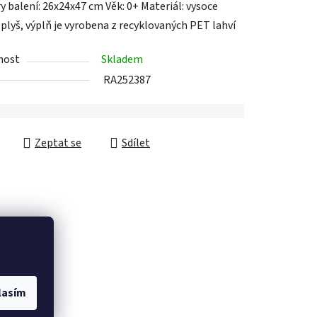
 balení: 26x24x47 cm Věk: 0+ Materiál: vysoce
 plyš, výplň je vyrobena z recyklovaných PET lahví
nost
Skladem
RA252387
ek.
Zeptat se
Sdílet
lasím