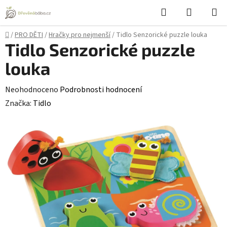
Přejít
Hledat
NÁKUPN
na
KOŠÍK
obsah
Domů
/
PRO DĚTI
/
Hračky pro nejmenší
/
Tidlo Senzorické puzzle louka
Tidlo Senzorické puzzle
louka
Průměrné
Neohodnoceno
Podrobnosti hodnocení
hodnocení
Značka:
Tidlo
produktu
je
0,0
z
5
hvězdiček.