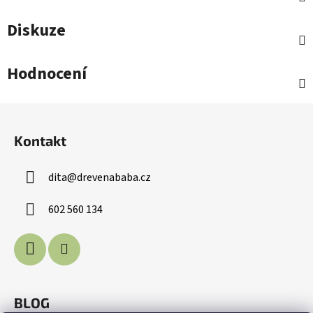
Diskuze
Hodnocení
Z
á
Kontakt
p
a
dita
@
drevenababa.cz
t
í
602 560 134
BLOG