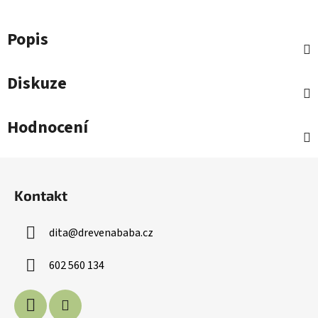
Popis
Diskuze
Hodnocení
Z
á
Kontakt
p
a
dita
@
drevenababa.cz
t
í
602 560 134