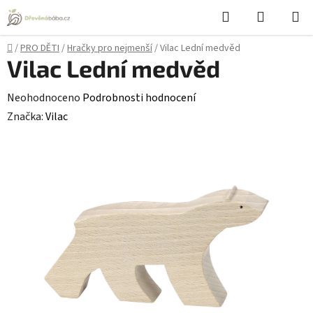
Přejít
Hledat
NÁKUPN
na
KOŠÍK
obsah
Domů
/
PRO DĚTI
/
Hračky pro nejmenší
/
Vilac Lední medvěd
Vilac Lední medvěd
Průměrné
Neohodnoceno
Podrobnosti hodnocení
hodnocení
Značka:
Vilac
produktu
je
0,0
z
5
hvězdiček.