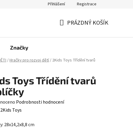
Přihlášení
Registrace
PRÁZDNÝ KOŠÍK
NÁKUPNÍ
KOŠÍK
Značky
ĚTI
/
Hračky pro rozvoj dětí
/
2Kids Toys Třídění tvarů
ds Toys Třídění tvarů
líčky
né
noceno
Podrobnosti hodnocení
ení
:
2Kids Toys
tu
: 28x14,2x8,8 cm