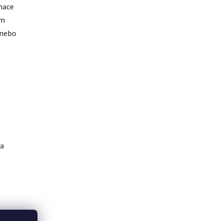
inace
ím
 nebo
 a