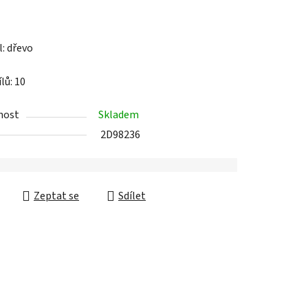
l: dřevo
ek.
lů: 10
nost
Skladem
2D98236
Zeptat se
Sdílet