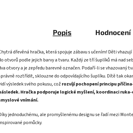
Popis
Hodnocení
Chytrá dřevěná hračka, která spojuje zábavu s učením! Děti vhazují
do otvorů podle jejich barvy a tvaru. Každý ze tří šuplíků má nad se
dva otvory a je zepředu barevně označen. Podaří-li se vhazovaný tv
správně roztřídit, sklouzne do odpovídajícího šuplíku. Dítě tak ok
vidí výsledek svého pokusu, což
rozvíjí pochopení principu příčina
následek. Hračka podporuje logické myšlení, koordinaci ruka-
smyslové vnímání.
Díky jednoduchému, ale promyšlenému designu se řadí mezi Monte
inspirované pomůcky.