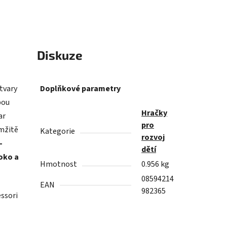
Diskuze
 tvary
Doplňkové parametry
bou
Hračky
ar
pro
amžitě
Kategorie
rozvoj
–
dětí
oko a
Hmotnost
0.956 kg
08594214
EAN
982365
ssori