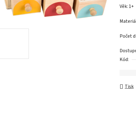
0,0
Věk: 1+
z
5
Materiá
hvězdič
Počet dí
Dostup
Kód:
Tisk