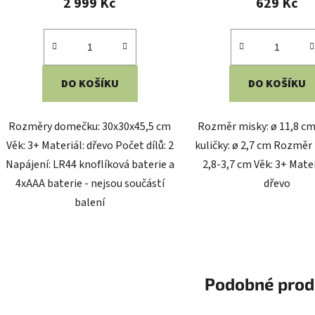
2 999 Kč
629 Kč
je
5,0
z
5
DO KOŠÍKU
DO KOŠÍKU
hvězdiček.
Rozměry domečku: 30x30x45,5 cm
Rozměr misky: ø 11,8 c
Věk: 3+ Materiál: dřevo Počet dílů: 2
kuličky: ø 2,7 cm Rozměr 
Napájení: LR44 knoflíková baterie a
2,8-3,7 cm Věk: 3+ Mater
4xAAA baterie - nejsou součástí
dřevo
balení
Podobné prod