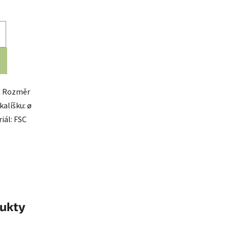
m Rozměr
kalíšku: ø
iál: FSC
ukty