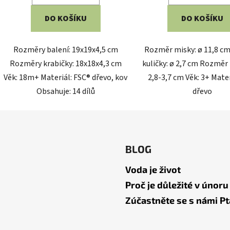
DO KOŠÍKU
DO KOŠÍKU
Rozměry balení: 19x19x4,5 cm
Rozměr misky: ø 11,8 c
Rozměry krabičky: 18x18x4,3 cm
kuličky: ø 2,7 cm Rozměr 
Věk: 18m+ Materiál: FSC® dřevo, kov
2,8-3,7 cm Věk: 3+ Mater
Obsahuje: 14 dílů
dřevo
BLOG
Voda je život
Proč je důležité v únoru
Zúčastněte se s námi Pt