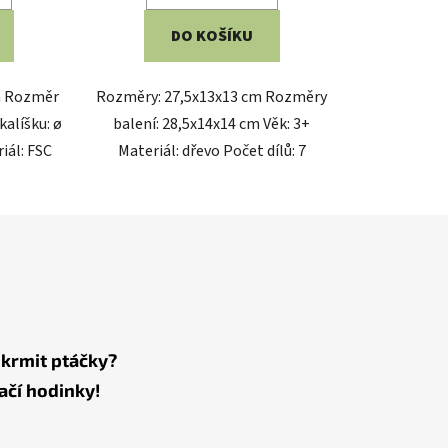
DO KOŠÍKU
m Rozměr
Rozměry: 27,5x13x13 cm Rozměry
kalíšku: ø
balení: 28,5x14x14 cm Věk: 3+
iál: FSC
Materiál: dřevo Počet dílů: 7
 krmit ptáčky?
ačí hodinky!