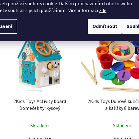
web používá soubory cookie. Dalším procházením tohoto webu
jete souhlas s jejich používáním.. Více informací
zde
.
Související pr
avení
Odmítnout
Souh
NOVINKA
Kód:
2D98222
K
2Kids Toys Activity board
2Kids Toys Duhové kulič
Domeček tyrkysový
a kalíšky 8 bare
Průměrné
Skladem
Skladem
hodnocení
produktu