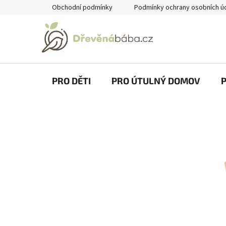
Přejít
Obchodní podmínky
Podmínky ochrany osobních ú
na
obsah
PRO DĚTI
PRO ÚTULNÝ DOMOV
P
o
s
t
r
a
n
n