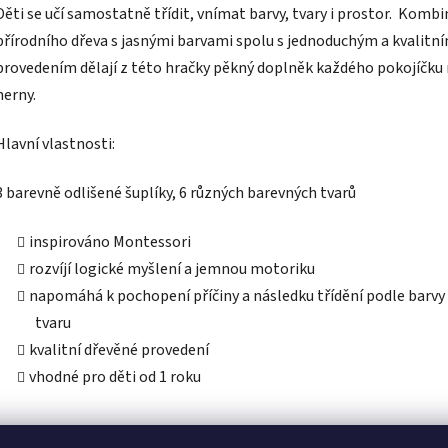
Děti se učí samostatně třídit, vnímat barvy, tvary i prostor. Komb
přírodního dřeva s jasnými barvami spolu s jednoduchým a kvalitn
provedením dělají z této hračky pěkný doplněk každého pokojíčku
herny.
Hlavní vlastnosti:
3 barevně odlišené šuplíky, 6 různých barevných tvarů
inspirováno Montessori
rozvíjí logické myšlení a jemnou motoriku
napomáhá k pochopení příčiny a následku třídění podle barvy
tvaru
kvalitní dřevěné provedení
vhodné pro děti od 1 roku