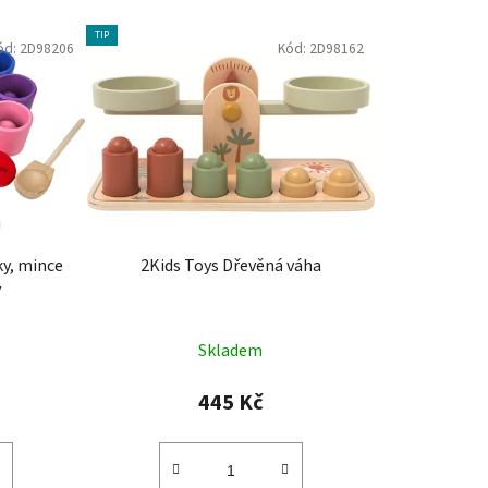
TIP
ód:
2D98206
Kód:
2D98162
ky, mince
2Kids Toys Dřevěná váha
v
Skladem
445 Kč