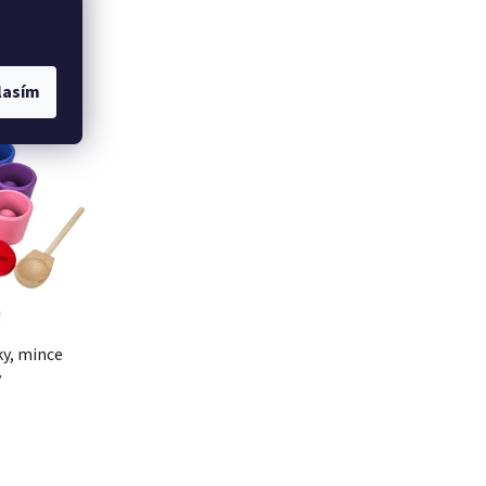
odukty
lasím
ód:
2D98206
ky, mince
v