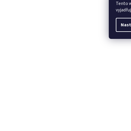
Tento 
vyjadřu
Nast