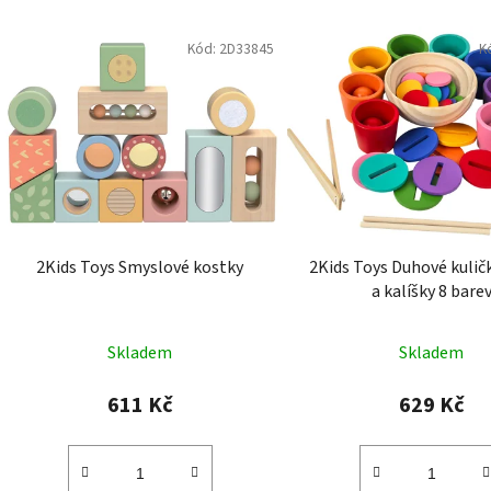
Kód:
2D33845
K
2Kids Toys Smyslové kostky
2Kids Toys Duhové kulič
a kalíšky 8 bare
Skladem
Skladem
611 Kč
629 Kč