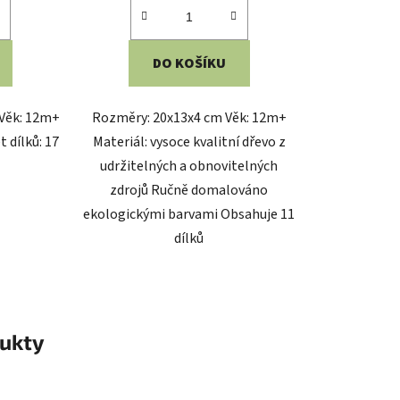
DO KOŠÍKU
 Věk: 12m+
Rozměry: 20x13x4 cm Věk: 12m+
 dílků: 17
Materiál: vysoce kvalitní dřevo z
udržitelných a obnovitelných
zdrojů Ručně domalováno
ekologickými barvami Obsahuje 11
dílků
ukty
ód:
2D98236