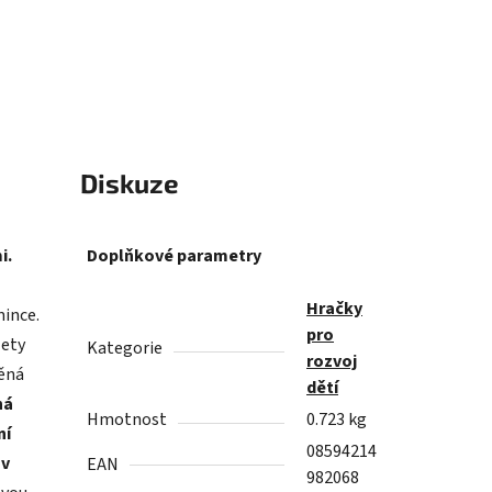
Diskuze
i.
Doplňkové parametry
Hračky
mince.
pro
zety
Kategorie
rozvoj
věná
dětí
há
Hmotnost
0.723 kg
ní
08594214
 v
EAN
982068
avou
naci