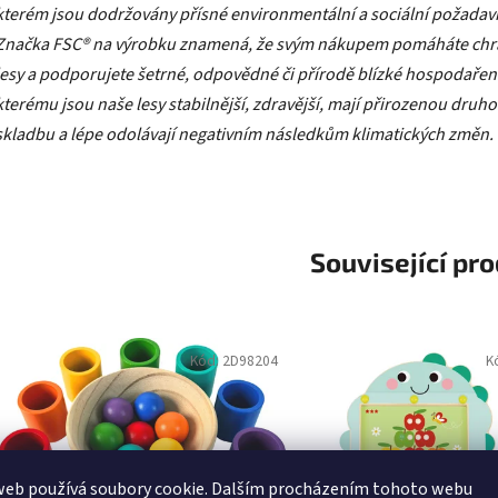
Značka FSC® na výrobku znamená, že svým nákupem pomáháte chr
lesy a podporujete šetrné, odpovědné či přírodě blízké hospodaření
kterému jsou naše lesy stabilnější, zdravější, mají přirozenou druh
skladbu a lépe odolávají negativním následkům klimatických změn.
Související pr
Kód:
2D98204
K
web používá soubory cookie. Dalším procházením tohoto webu
jete souhlas s jejich používáním.. Více informací
zde
.