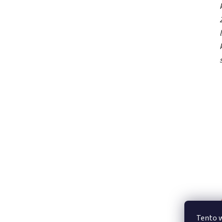
Tento 
vyjadřu