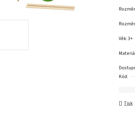
z
5
Rozměr 
hvězdič
Věk: 3+
Materiá
Dostup
Kód:
Tisk