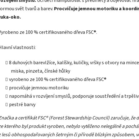
ruka-oko.
Vyrobeno ze 100 % certifikovaného dřeva FSC®.
Hlavní vlastnosti:
8 duhových barevlžíce, kalíšky, kuličky, vršky s otvory na mince
miska, pinzeta, čínské hůlky
vyrobeno ze 100 % certifikovaného dřeva FSC®
procvičuje jemnou motoriku
napomáhá v rozvíjení smyslů, podporuje soustředění a trpěli
pestré barvy
Značka a certifikát FSC® (Forest Stewardship Council) zaručuje, že 
ze kterého byl produkt vyroben, nebylo vytěženo nelegálně a pochá
z lesů obhospodařovaných šetrným či přírodě blízkým způsobem, v
kterém jsou dodržovány přísné environmentální a sociální požadav