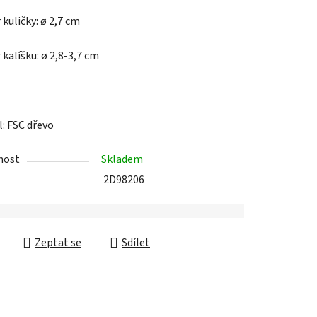
kalíšku: ø 2,8-3,7 cm
ek.
l: FSC dřevo
nost
Skladem
2D98206
Zeptat se
Sdílet