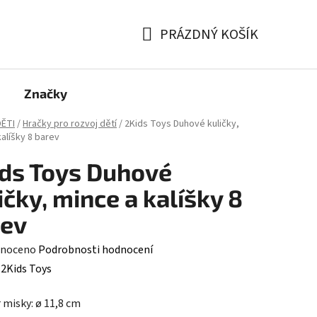
PRÁZDNÝ KOŠÍK
NÁKUPNÍ
KOŠÍK
Značky
ĚTI
/
Hračky pro rozvoj dětí
/
2Kids Toys Duhové kuličky,
alíšky 8 barev
ds Toys Duhové
ičky, mince a kalíšky 8
rev
né
noceno
Podrobnosti hodnocení
ení
:
2Kids Toys
tu
misky: ø 11,8 cm
kuličky: ø 2,7 cm