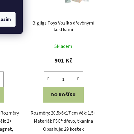
lasím
a Třídění
Bigjigs Toys Vozík s dřevěnými
em
kostkami
Skladem
901 Kč
DO KOŠÍKU
m Rozměry
Rozměry: 20,5x6x17 cm Věk: 1,5+
ěk: 2+
Materiál: FSC® dřevo, tkanina
magnet,
Obsahuje: 29 kostek
t pozadí