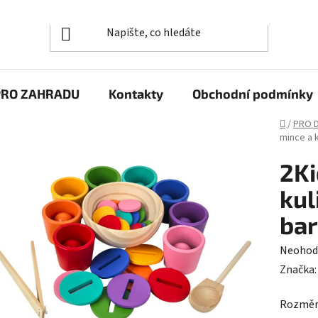
PRO ZAHRADU
Kontakty
Obchodní podmínky
Domů
/
PRO D
mince a k
2Ki
kul
ba
Průměr
Neohod
hodnoc
Značka
produk
Rozměr 
je
0,0
Rozměr 