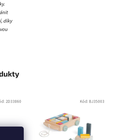
ánit
, díky
ovou
odukty
ód:
2D33860
Kód:
BJ35003