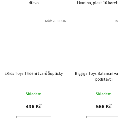
Kód:
2D98236
K
2Kids Toys Třídění tvarů Šuplíčky
Bigjigs Toys Balanční v
podstavci
Skladem
Skladem
436 Kč
566 Kč