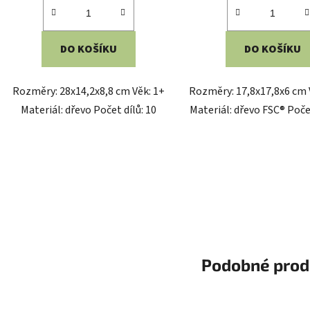
DO KOŠÍKU
DO KOŠÍKU
Rozměry: 28x14,2x8,8 cm Věk: 1+
Rozměry: 17,8x17,8x6 cm
Materiál: dřevo Počet dílů: 10
Materiál: dřevo FSC® Počet
Podobné prod
Kód:
2D33874
K