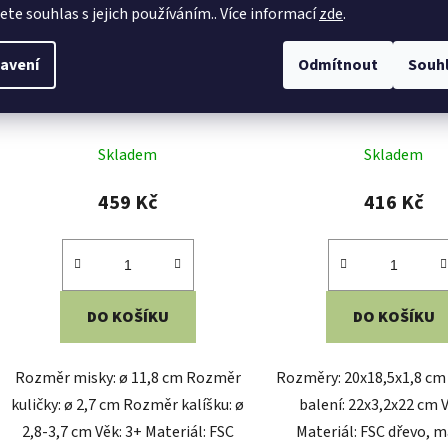
avení
Odmítnout
Souh
2Kids Toys Duhové kuličky a
2Kids Toys Magnetická hr
kalíšky 7 barev
barev s dinosaur
Skladem
Skladem
459 Kč
416 Kč
DO KOŠÍKU
DO KOŠÍKU
Rozměr misky: ø 11,8 cm Rozměr
Rozměry: 20x18,5x1,8 c
kuličky: ø 2,7 cm Rozměr kalíšku: ø
balení: 22x3,2x22 cm V
2,8-3,7 cm Věk: 3+ Materiál: FSC
Materiál: FSC dřevo, 
dřevo
tkanina, plast 10 kare