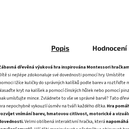
Popis
Hodnocení
Zábavná dřevěná výuková hra inspirována Montessori hračkam
Dítě si nejlépe zdokonaluje své dovednosti pomocí hry. Umístěte
pomoci lžíce kuličky do správných kalíšků podle barev a roztřiďte 
Nasaďte kryt na kalíšek a pomocí čínských hůlek nebo pomocí pin
pak umísťujte mince. Zvládnete to vše ve správné barvě? Tato dře
hra nepochybně vykouzlí úsměv na tváři každého dítka.
Hra pomá
rozvíjet vnímání barev, hmatovou citlivost, motorické a vizuál
dovednosti.
Velmi oblíbená interaktivní hračka, která
napomáhá
rozvíjení smyslů.
Učí děti manipulovat s předměty a objevovat hr
formou svět tvarů a barev.
Procvičuje jemnou motoriku a koordi