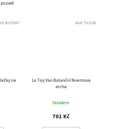
ód:
BJ37007
Kód:
TV214S
álečky na
Le Toy Van Balanční Noemova
archa
Skladem
701 Kč