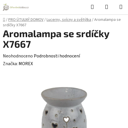
Přejít
Hledat
NÁKUPN
na
KOŠÍK
obsah
Domů
/
PRO ÚTULNÝ DOMOV
/
Lucerny, svícny a světýlka
/
Aromalampa se
srdíčky X7667
Aromalampa se srdíčky
X7667
Průměrné
Neohodnoceno
Podrobnosti hodnocení
hodnocení
Značka:
MOREX
produktu
je
0,0
z
5
hvězdiček.