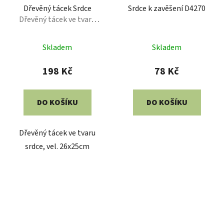
Dřevěný tácek Srdce
Srdce k zavěšení D4270
Dřevěný tácek ve tvaru
srdce
Průměrné
Skladem
Skladem
hodnocení
produktu
198 Kč
78 Kč
je
5,0
DO KOŠÍKU
DO KOŠÍKU
z
5
Dřevěný tácek ve tvaru
hvězdiček.
srdce, vel. 26x25cm