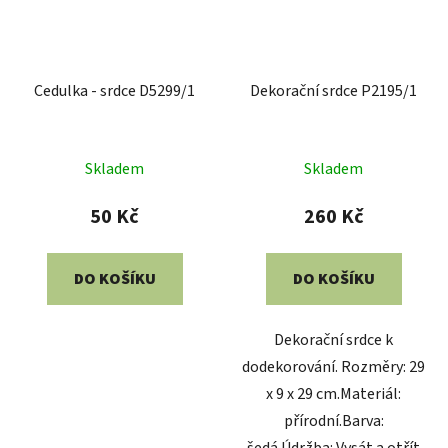
Cedulka - srdce D5299/1
Dekorační srdce P2195/1
Skladem
Skladem
50 Kč
260 Kč
DO KOŠÍKU
DO KOŠÍKU
Dekorační srdce k
dodekorování. Rozměry: 29
x 9 x 29 cm.Materiál:
přírodní.Barva:
šedá.Údržba: Vysát a otřít