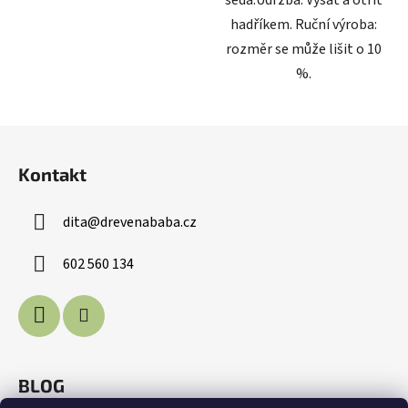
hadříkem. Ruční výroba:
rozměr se může lišit o 10
%.
Z
á
Kontakt
p
a
dita
@
drevenababa.cz
t
í
602 560 134
BLOG