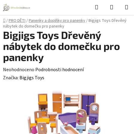
Přejít
Hledat
NÁKUPN
na
KOŠÍK
obsah
Domů
/
PRO DĚTI
/
Panenky a doplňky pro panenky
/
Bigjigs Toys Dřevěný
nábytek do domečku pro panenky
Bigjigs Toys Dřevěný
nábytek do domečku pro
panenky
Průměrné
Neohodnoceno
Podrobnosti hodnocení
hodnocení
Značka:
Bigjigs Toys
produktu
je
0,0
z
5
hvězdiček.