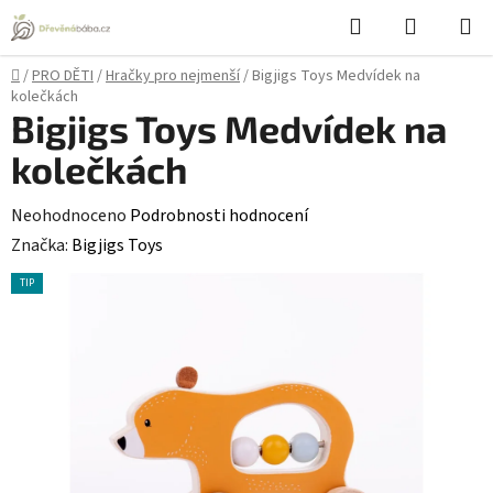
Přejít
Hledat
NÁKUPN
na
KOŠÍK
obsah
Domů
/
PRO DĚTI
/
Hračky pro nejmenší
/
Bigjigs Toys Medvídek na
kolečkách
Bigjigs Toys Medvídek na
kolečkách
Průměrné
Neohodnoceno
Podrobnosti hodnocení
hodnocení
Značka:
Bigjigs Toys
produktu
TIP
je
0,0
z
5
hvězdiček.