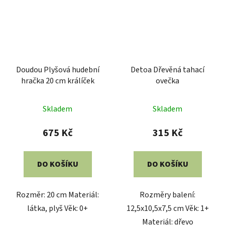
Doudou Plyšová hudební
Detoa Dřevěná tahací
hračka 20 cm králíček
ovečka
Průměrné
Skladem
Skladem
hodnocení
produktu
675 Kč
315 Kč
je
5,0
DO KOŠÍKU
DO KOŠÍKU
z
5
Rozměr: 20 cm Materiál:
Rozměry balení:
hvězdiček.
látka, plyš Věk: 0+
12,5x10,5x7,5 cm Věk: 1+
Materiál: dřevo