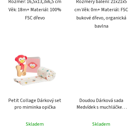
Rozměr: 16,5x13,3x6,5 cm
Rozměry balení: 21x21x5
Věk: 18m+ Materiál: 100%
cm Věk: 0m+ Materiál: FSC
FSC dřevo
bukové dřevo, organická
bavlna
Petit Collage Dárkový set
Doudou Dárková sada
pro miminka opička
Medvídek s muchláčkem
10 cm
Skladem
Skladem