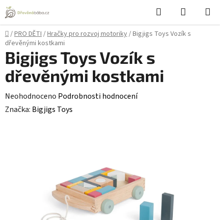
Přejít
Hledat
NÁKUPN
na
KOŠÍK
obsah
Domů
/
PRO DĚTI
/
Hračky pro rozvoj motoriky
/
Bigjigs Toys Vozík s
dřevěnými kostkami
Bigjigs Toys Vozík s
dřevěnými kostkami
Průměrné
Neohodnoceno
Podrobnosti hodnocení
hodnocení
Značka:
Bigjigs Toys
produktu
je
0,0
z
5
hvězdiček.