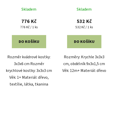
Skladem
Skladem
776 Kč
532 Kč
Měrná
Měrná
776 Kč / 1 ks
532 Kč / 1 ks
cena:
cena:
DO KOŠÍKU
DO KOŠÍKU
Rozměr kvádrové kostky:
Rozměry: Krychle 3x3x3
3x3x6 cm Rozměr
cm, obdélník 9x3x1,5 cm
krychlové kostky: 3x3x3 cm
Věk: 12m+ Materiál: dřevo
Věk: 1+ Materiál: dřevo,
textílie, látka, tkanina