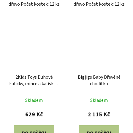
dřevo Počet kostek: 12 ks
dřevo Počet kostek: 12 ks
2Kids Toys Duhové
Bigjigs Baby Dřevěné
kuličky, mince a kalíšky 8
chodítko
barev
Skladem
Skladem
629 Kč
2 115 Kč
DO KOŠÍKU
DO KOŠÍKU