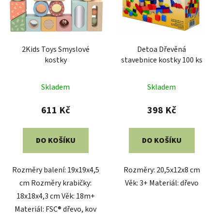
2Kids Toys Smyslové
Detoa Dřevěná
kostky
stavebnice kostky 100 ks
Skladem
Skladem
611 Kč
398 Kč
DO KOŠÍKU
DO KOŠÍKU
Rozměry balení: 19x19x4,5
Rozměry: 20,5x12x8 cm
cm Rozměry krabičky:
Věk: 3+ Materiál: dřevo
18x18x4,3 cm Věk: 18m+
Materiál: FSC® dřevo, kov