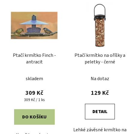
Ptačí krmítko Finch -
Ptačí krmítko na oříšky a
antracit
peletky - černé
skladem
Na dotaz
309 Kč
129 Kč
Měrná
309 Kč / 1 ks
cena:
DETAIL
DO KOŠÍKU
Lehké závěsné krmítko na