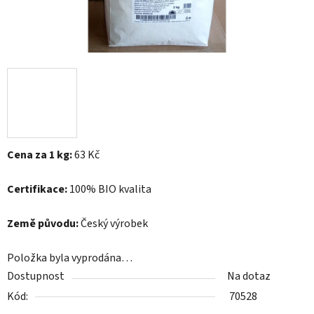
Cena za 1 kg:
63 Kč
Certifikace:
100% BIO kvalita
Země původu:
Český výrobek
Položka byla vyprodána…
Dostupnost
Na dotaz
Kód:
70528