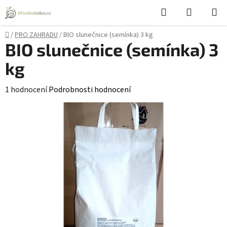
Přejít
Hledat
NÁKUPN
na
KOŠÍK
obsah
Domů
/
PRO ZAHRADU
/
BIO slunečnice (semínka) 3 kg
BIO slunečnice (semínka) 3
kg
Průměrné
1 hodnocení
Podrobnosti hodnocení
hodnocení
produktu
je
5,0
z
5
hvězdiček.