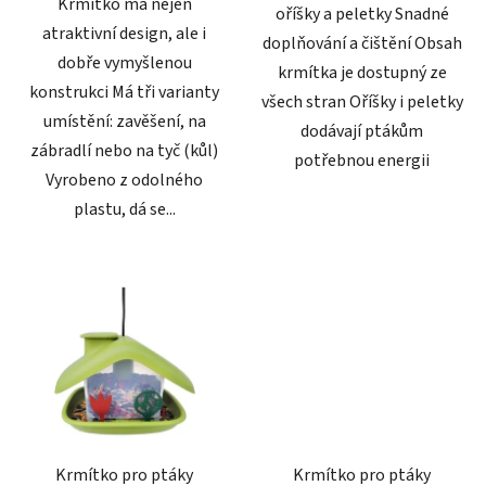
Krmítko má nejen
oříšky a peletky Snadné
atraktivní design, ale i
doplňování a čištění Obsah
dobře vymyšlenou
krmítka je dostupný ze
konstrukci Má tři varianty
všech stran Oříšky i peletky
umístění: zavěšení, na
dodávají ptákům
zábradlí nebo na tyč (kůl)
potřebnou energii
Vyrobeno z odolného
plastu, dá se...
Krmítko pro ptáky
Krmítko pro ptáky