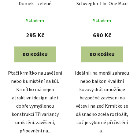
Domek - zelené
Schwegler The One Maxi
Skladem
Skladem
295 Kč
690 Kč
DO KOŠÍKU
DO KOŠÍKU
Ptačí krmítko na zavěšení
Ideální i na menší zahradu
nebo k umístění na kůl.
nebo balkon Kvalitní
Krmítko má nejen
kovový drát umožňuje
atraktivní design, ale i
bezpečné zavěšení na
dobře vymyšlenou
větev i na zeď Krmítko se
konstrukci Tři varianty
dá snadno zcela rozložit,
umístění: zavěšení,
což je výborné při čistění
připevnění na...
a...