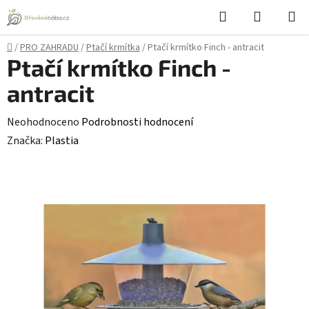
Přejít
Hledat
NÁKUPN
na
KOŠÍK
obsah
Domů
/
PRO ZAHRADU
/
Ptačí krmítka
/
Ptačí krmítko Finch - antracit
Ptačí krmítko Finch -
antracit
Průměrné
Neohodnoceno
Podrobnosti hodnocení
hodnocení
Značka:
Plastia
produktu
je
0,0
z
5
hvězdiček.