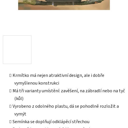
Krmítko má nejen atraktivní design, ale i dobře
vymyšlenou konstrukci
Má tři varianty umístění: zavěšení, na zábradlí nebo na tyč
(kůl)
Vyrobeno z odolného plastu, dá se pohodlně rozložit a
vymýt
Semínka se doplňují odklápěcí střechou