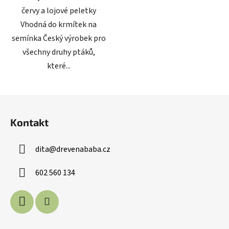
červy a lojové peletky
Vhodná do krmítek na
semínka Český výrobek pro
všechny druhy ptáků,
které...
Z
á
Kontakt
p
a
dita
@
drevenababa.cz
t
í
602 560 134