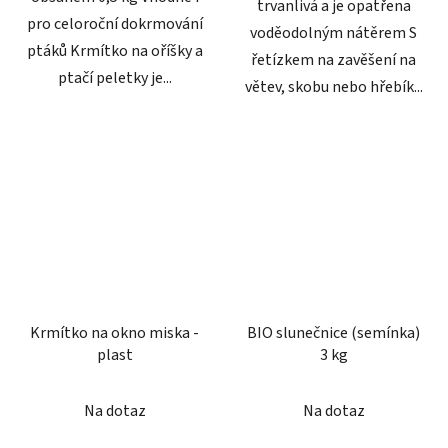
trvanlivá a je opatřena
pro celoroční dokrmování
voděodolným nátěrem S
ptáků Krmítko na oříšky a
řetízkem na zavěšení na
ptačí peletky je...
větev, skobu nebo hřebík...
Krmítko na okno miska -
BIO slunečnice (semínka)
plast
3 kg
Průměrné
Na dotaz
Na dotaz
hodnocení
produktu