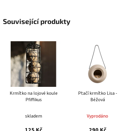
Související produkty
Krmítko na lojové koule
Ptačí krmítko Lisa -
Pfiffikus
Béžová
Průměrné
skladem
Vyprodáno
hodnocení
produktu
125 Kč
290 Kč