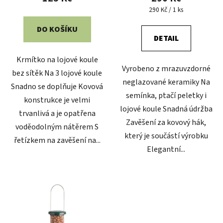
je
Měrná
290 Kč / 1 ks
cena:
5,0
DO KOŠÍKU
z
DETAIL
5
Krmítko na lojové koule
hvězdiček.
Vyrobeno z mrazuvzdorné
bez sítěk Na 3 lojové koule
neglazované keramiky Na
Snadno se doplňuje Kovová
semínka, ptačí peletky i
konstrukce je velmi
lojové koule Snadná údržba
trvanlivá a je opatřena
Zavěšení za kovový hák,
voděodolným nátěrem S
který je součástí výrobku
řetízkem na zavěšení na...
Elegantní...