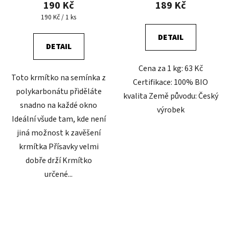
190 Kč
189 Kč
je
Měrná
190 Kč / 1 ks
cena:
5,0
DETAIL
z
DETAIL
5
Cena za 1 kg: 63 Kč
hvězdiček.
Toto krmítko na semínka z
Certifikace: 100% BIO
polykarbonátu přiděláte
kvalita Země původu: Český
snadno na každé okno
výrobek
Ideální všude tam, kde není
jiná možnost k zavěšení
krmítka Přísavky velmi
dobře drží Krmítko
určené...