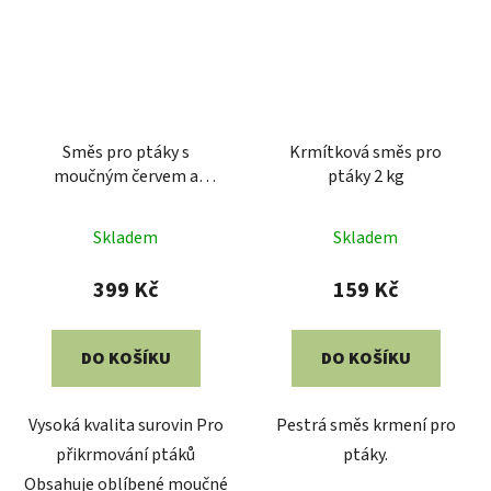
Směs pro ptáky s
Krmítková směs pro
moučným červem a
ptáky 2 kg
lojovými peletkami 5kg
Skladem
Skladem
399 Kč
159 Kč
DO KOŠÍKU
DO KOŠÍKU
Vysoká kvalita surovin Pro
Pestrá směs krmení pro
přikrmování ptáků
ptáky.
Obsahuje oblíbené moučné