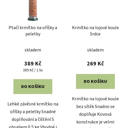
Ptačí krmítko na oříšky a
Krmítko na lojové koule
peletky
Srdce
skladem
skladem
389 Kč
269 Kč
Měrná
389 Kč / 1 ks
cena:
DO KOŠÍKU
DO KOŠÍKU
Krmítko na lojové koule
Lehké závěsné krmítko na
bez sítěk Snadno se
oříšky a peletky Snadné
doplňuje Kovová
doplňování a čištění S
konstrukce je velmi
obsahem 0,5 kg Vhodné i