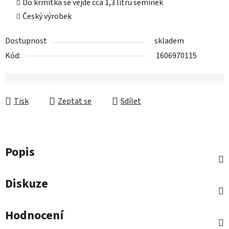
Do krmítka se vejde cca 1,3 litru semínek
Český výrobek
Dostupnost
skladem
Kód:
1606970115
Tisk
Zeptat se
Sdílet
Popis
Diskuze
Hodnocení