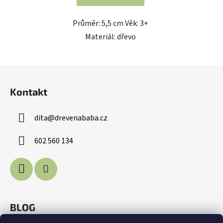
Průměr: 5,5 cm Věk: 3+
Materiál: dřevo
Z
á
Kontakt
p
a
dita
@
drevenababa.cz
t
í
602 560 134
BLOG