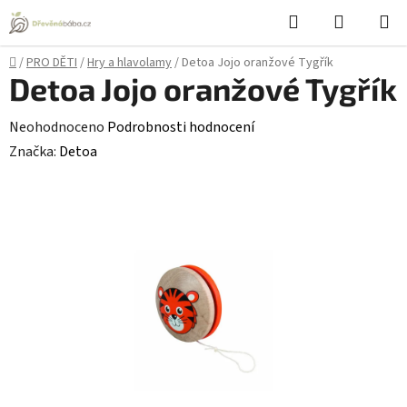
Přejít
Hledat
NÁKUPN
na
KOŠÍK
obsah
Domů
/
PRO DĚTI
/
Hry a hlavolamy
/
Detoa Jojo oranžové Tygřík
Detoa Jojo oranžové Tygřík
Průměrné
Neohodnoceno
Podrobnosti hodnocení
hodnocení
Značka:
Detoa
produktu
je
0,0
z
5
hvězdiček.