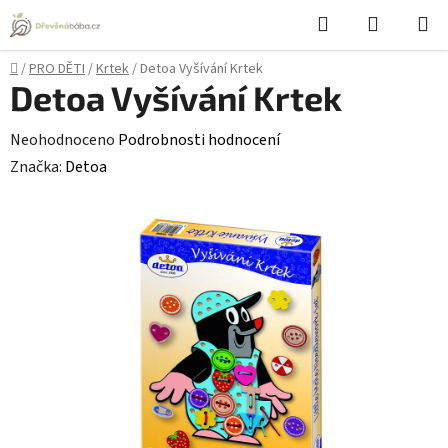
Přejít
Hledat
NÁKUPN
na
KOŠÍK
obsah
Domů
/
PRO DĚTI
/
Krtek
/
Detoa Vyšívání Krtek
Detoa Vyšívání Krtek
Průměrné
Neohodnoceno
Podrobnosti hodnocení
hodnocení
Značka:
Detoa
produktu
je
0,0
z
5
hvězdiček.