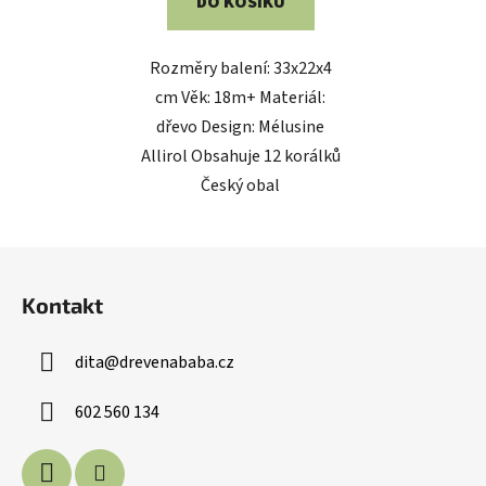
DO KOŠÍKU
Rozměry balení: 33x22x4
cm Věk: 18m+ Materiál:
dřevo Design: Mélusine
Allirol Obsahuje 12 korálků
Český obal
Z
á
Kontakt
p
a
dita
@
drevenababa.cz
t
í
602 560 134