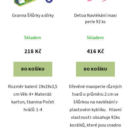
Granna Šňůrky a dírky
Detoa Navlékání maxi
perle 92 ks
Skladem
Skladem
218 Kč
416 Kč
DO KOŠÍKU
DO KOŠÍKU
Rozměr balení: 19x19x3,5
Dřevěné maxiperle různých
cm Věk: 4+ Materiál:
tvarů o průměru 2 cm se
karton, tkanina Počet
šňůrkou na navlékání v
hráčů: 1-4
plastovém kyblíku. Hlavní
vlastnosti: obsahuje 92ks
korálků, které jsou snadno