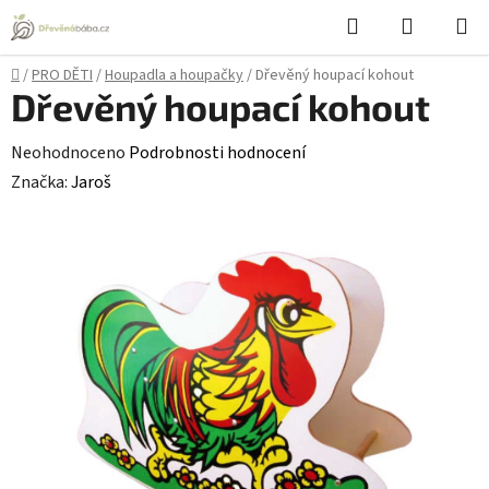
Přejít
Hledat
NÁKUPN
na
KOŠÍK
obsah
Domů
/
PRO DĚTI
/
Houpadla a houpačky
/
Dřevěný houpací kohout
Dřevěný houpací kohout
Průměrné
Neohodnoceno
Podrobnosti hodnocení
hodnocení
Značka:
Jaroš
produktu
je
0,0
z
5
hvězdiček.