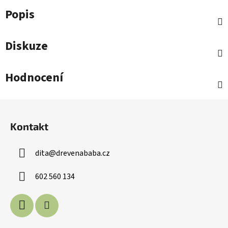
Popis
Diskuze
Hodnocení
Z
á
Kontakt
p
a
dita
@
drevenababa.cz
t
í
602 560 134