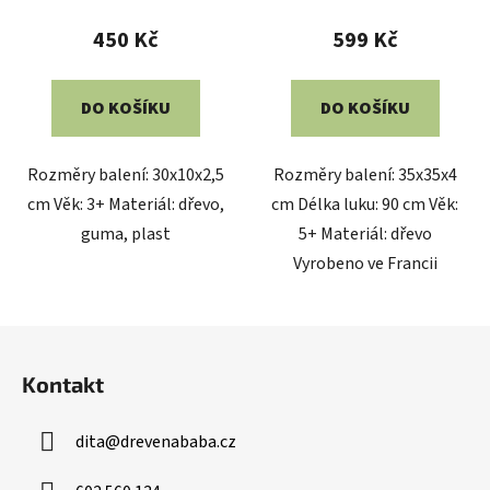
450 Kč
599 Kč
DO KOŠÍKU
DO KOŠÍKU
Rozměry balení: 30x10x2,5
Rozměry balení: 35x35x4
cm Věk: 3+ Materiál: dřevo,
cm Délka luku: 90 cm Věk:
guma, plast
5+ Materiál: dřevo
Vyrobeno ve Francii
Z
á
Kontakt
p
a
dita
@
drevenababa.cz
t
í