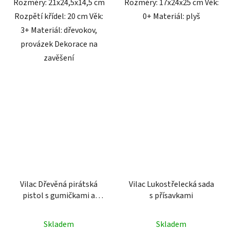
Rozměry: 21x24,5x14,5 cm
Rozměry: 17x24x25 cm Věk:
Rozpětí křídel: 20 cm Věk:
0+ Materiál: plyš
3+ Materiál: dřevokov,
provázek Dekorace na
zavěšení
Vilac Dřevěná pirátská
Vilac Lukostřelecká sada
pistol s gumičkami a
s přísavkami
terči
Skladem
Skladem