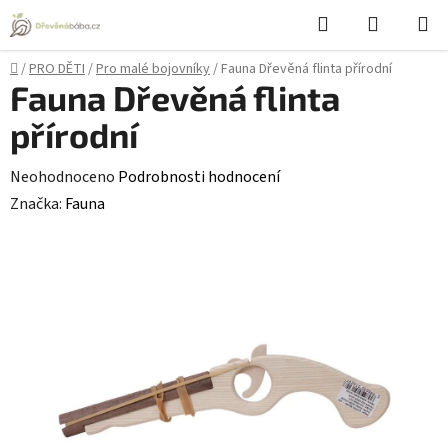
Přejít
Hledat
NÁKUPN
na
KOŠÍK
obsah
Domů
/
PRO DĚTI
/
Pro malé bojovníky
/
Fauna Dřevěná flinta přírodní
Fauna Dřevěná flinta
přírodní
Průměrné
Neohodnoceno
Podrobnosti hodnocení
hodnocení
Značka:
Fauna
produktu
je
0,0
z
5
hvězdiček.