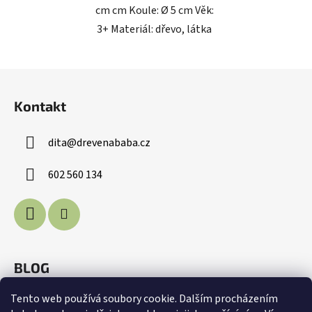
cm cm Koule: Ø 5 cm Věk:
3+ Materiál: dřevo, látka
Z
á
Kontakt
p
a
dita
@
drevenababa.cz
t
í
602 560 134
BLOG
Voda je život
Tento web používá soubory cookie. Dalším procházením