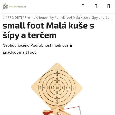
Přejít
Hledat
NÁKUPN
na
KOŠÍK
obsah
Domů
/
PRO DĚTI
/
Pro malé bojovníky
/
small foot Malá kuše s šípy a terčem
small foot Malá kuše s
šípy a terčem
Průměrné
Neohodnoceno
Podrobnosti hodnocení
hodnocení
Značka:
Small Foot
produktu
je
0,0
z
5
hvězdiček.