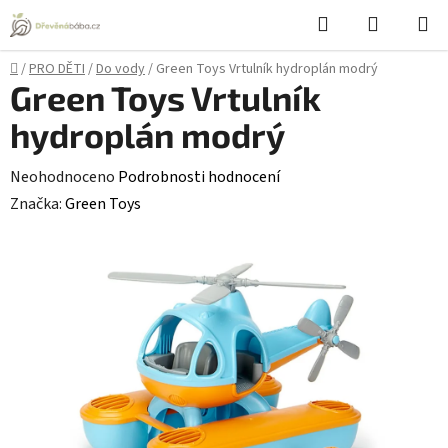
Přejít
Hledat
NÁKUPN
na
KOŠÍK
obsah
Domů
/
PRO DĚTI
/
Do vody
/
Green Toys Vrtulník hydroplán modrý
Green Toys Vrtulník
hydroplán modrý
Průměrné
Neohodnoceno
Podrobnosti hodnocení
hodnocení
Značka:
Green Toys
produktu
je
0,0
z
5
hvězdiček.