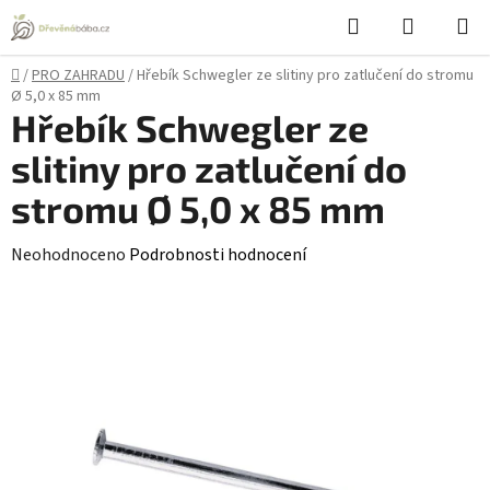
Přejít
Hledat
NÁKUPN
na
KOŠÍK
obsah
Domů
/
PRO ZAHRADU
/
Hřebík Schwegler ze slitiny pro zatlučení do stromu
Ø 5,0 x 85 mm
Hřebík Schwegler ze
slitiny pro zatlučení do
stromu Ø 5,0 x 85 mm
Průměrné
Neohodnoceno
Podrobnosti hodnocení
hodnocení
produktu
je
0,0
z
5
hvězdiček.