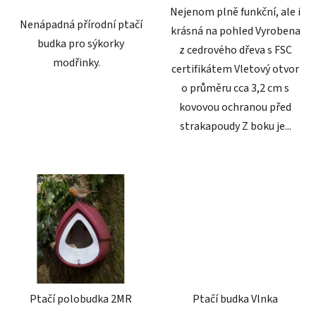
Nejenom plně funkční, ale i
hvězdiček.
Nenápadná přírodní ptačí
krásná na pohled Vyrobena
budka pro sýkorky
z cedrového dřeva s FSC
modřinky.
certifikátem Vletový otvor
o průměru cca 3,2 cm s
kovovou ochranou před
strakapoudy Z boku je...
Ptačí polobudka 2MR
Ptačí budka Vlnka