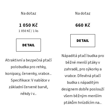
Na dotaz
Na dotaz
1 050 Kč
660 Kč
Měrná
1 050 Kč / 1 ks
cena:
DETAIL
DETAIL
Nápaditá ptačí budka pro
Atraktivní a bezpečná ptačí
běžné menší ptáky v
polobudka pro rehky,
zahradě, pro sýkorky a
konipasy, červenky, vrabce...
vrabce. Dřevěná ptačí
Specifikace: V nabídce v
budka s nápaditým
základní červené barvě,
designem dobře poslouží
někdy i v...
všem běžným menším
ptákům hnízdícím na...