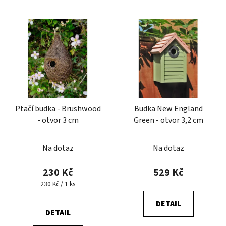
Ptačí budka - Brushwood
Budka New England
- otvor 3 cm
Green - otvor 3,2 cm
Průměrné
Na dotaz
Na dotaz
hodnocení
produktu
230 Kč
529 Kč
je
Měrná
230 Kč / 1 ks
cena:
5,0
DETAIL
z
DETAIL
5