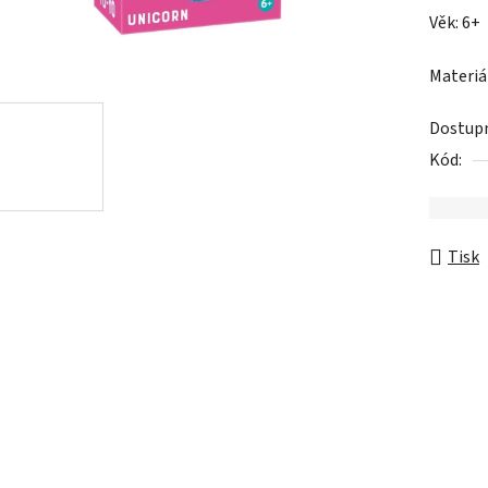
0,0
Věk: 6+
z
5
Materiá
hvězdič
Dostup
Kód:
Tisk