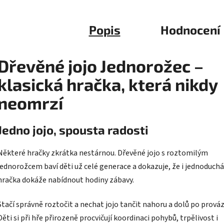
Popis
Hodnocení
Dřevěné jojo Jednorožec –
klasická hračka, která nikdy
neomrzí
Jedno jojo, spousta radosti
Některé hračky zkrátka nestárnou. Dřevěné jojo s roztomilým
jednorožcem baví děti už celé generace a dokazuje, že i jednoduchá
hračka dokáže nabídnout hodiny zábavy.
Stačí správně roztočit a nechat jojo tančit nahoru a dolů po prováz
Děti si při hře přirozeně procvičují koordinaci pohybů, trpělivost i