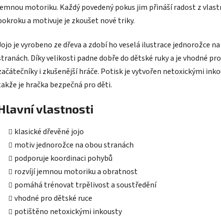
jemnou motoriku. Každý povedený pokus jim přináší radost z vlast
pokroku a motivuje je zkoušet nové triky.
Jojo je vyrobeno ze dřeva a zdobí ho veselá ilustrace jednorožce n
stranách. Díky velikosti padne dobře do dětské ruky a je vhodné pr
začátečníky i zkušenější hráče. Potisk je vytvořen netoxickými inko
takže je hračka bezpečná pro děti.
Hlavní vlastnosti
klasické dřevěné jojo
motiv jednorožce na obou stranách
podporuje koordinaci pohybů
rozvíjí jemnou motoriku a obratnost
pomáhá trénovat trpělivost a soustředění
vhodné pro dětské ruce
potištěno netoxickými inkousty