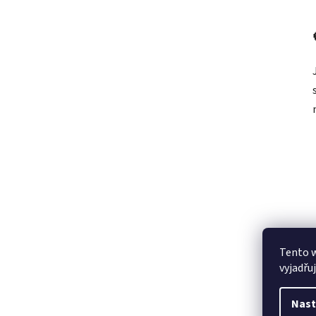
Tento 
vyjadřu
Nast