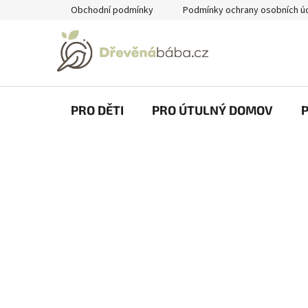
Přejít
Obchodní podmínky
Podmínky ochrany osobních ú
na
obsah
PRO DĚTI
PRO ÚTULNÝ DOMOV
P
o
s
t
r
a
n
n