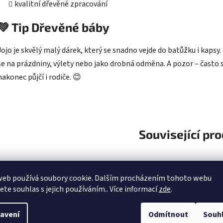
kvalitní dřevěné zpracování
💚 Tip Dřevěné báby
Jojo je skvělý malý dárek, který se snadno vejde do batůžku i kapsy.
se na prázdniny, výlety nebo jako drobná odměna. A pozor – často s
nakonec půjčí i rodiče. 😊
Související pr
web používá soubory cookie. Dalším procházením tohoto webu
Kód:
V7716
K
jete souhlas s jejich používáním.. Více informací
zde
.
avení
Odmítnout
Souh