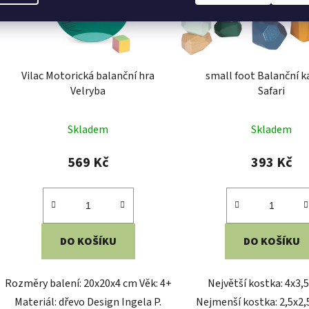
Vilac Motorická balanční hra
small foot Balanční 
Velryba
Safari
Skladem
Skladem
569 Kč
393 Kč
DO KOŠÍKU
DO KOŠÍKU
Rozměry balení: 20x20x4 cm Věk: 4+
Největší kostka: 4x3,
Materiál: dřevo Design Ingela P.
Nejmenší kostka: 2,5x2,