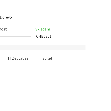
l: dřevo
ek.
nost
Skladem
CHB6301
Zeptat se
Sdílet