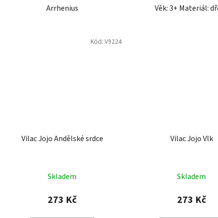
Arrhenius
Věk: 3+ Materiál: d
Kód:
V9224
Vilac Jojo Andělské srdce
Vilac Jojo Vlk
Skladem
Skladem
273 Kč
273 Kč