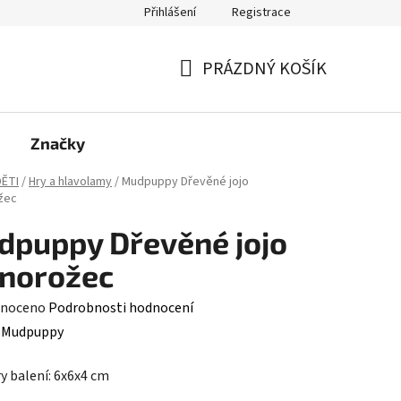
Přihlášení
Registrace
PRÁZDNÝ KOŠÍK
NÁKUPNÍ
KOŠÍK
Značky
ĚTI
/
Hry a hlavolamy
/
Mudpuppy Dřevěné jojo
žec
puppy Dřevěné jojo
dnorožec
né
noceno
Podrobnosti hodnocení
ení
:
Mudpuppy
tu
 balení: 6x6x4 cm