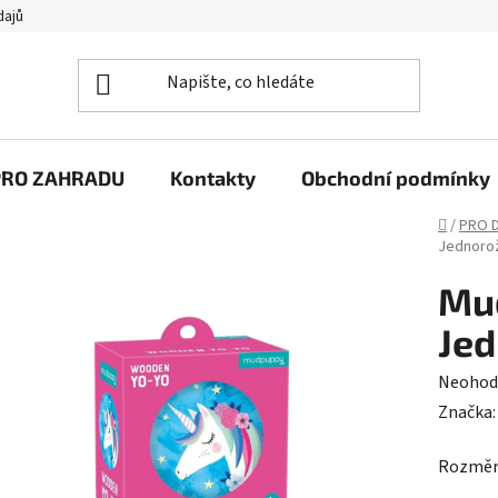
dajů
PRO ZAHRADU
Kontakty
Obchodní podmínky
Domů
/
PRO D
Jednoro
Mud
Je
Průměr
Neohod
hodnoc
Značka
produk
Rozměry
je