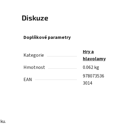
Diskuze
Doplňkové parametry
Hry a
Kategorie
hlavolamy
Hmotnost
0.062 kg
978073536
EAN
3014
ku.