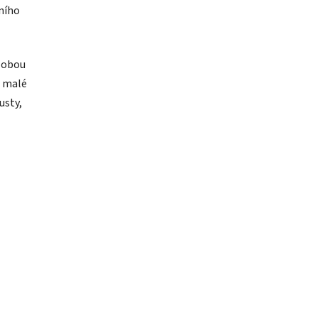
ního
a obou
o malé
usty,