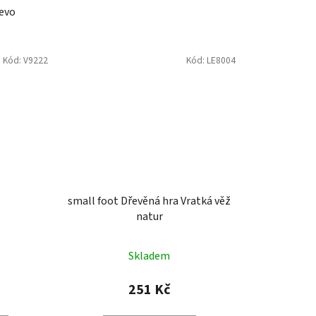
řevo
Kód:
V9222
Kód:
LE8004
small foot Dřevěná hra Vratká věž
natur
Skladem
251 Kč