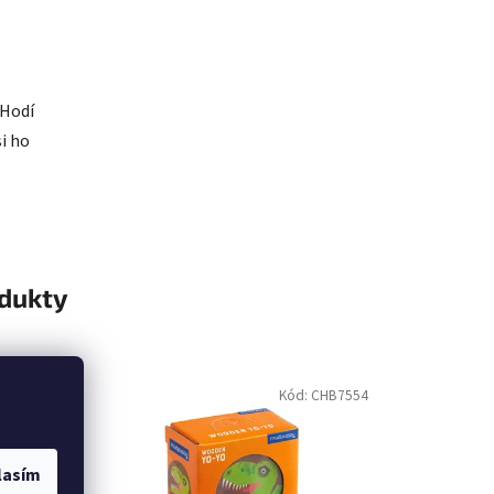
 Hodí
i ho
odukty
ód:
LE12226
Kód:
CHB7554
lasím