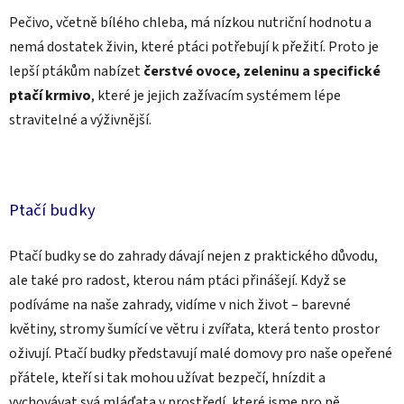
Pečivo, včetně bílého chleba, má nízkou nutriční hodnotu a
nemá dostatek živin, které ptáci potřebují k přežití. Proto je
lepší ptákům nabízet
čerstvé ovoce, zeleninu a specifické
ptačí krmivo
, které je jejich zažívacím systémem lépe
stravitelné a výživnější.
Ptačí budky
Ptačí budky se do zahrady dávají nejen z praktického důvodu,
ale také pro radost, kterou nám ptáci přinášejí. Když se
podíváme na naše zahrady, vidíme v nich život – barevné
květiny, stromy šumící ve větru i zvířata, která tento prostor
oživují. Ptačí budky představují malé domovy pro naše opeřené
přátele, kteří si tak mohou užívat bezpečí, hnízdit a
vychovávat svá mláďata v prostředí, které jsme pro ně