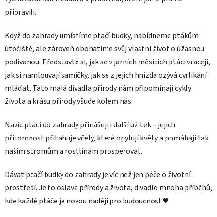
připravili.
Když do zahrady umístíme ptačí budky, nabídneme ptákům
útočiště, ale zároveň obohatíme svůj vlastní život o úžasnou
podívanou. Představte si, jak se v jarních měsících ptáci vracejí,
jak si namlouvají samičky, jak se z jejich hnízda ozývá cvrlikání
mláďat. Tato malá divadla přírody nám připomínají cykly
života a krásu přírody všude kolem nás.
Navíc ptáci do zahrady přinášejí i další užitek – jejich
přítomnost přitahuje včely, které opylují květy a pomáhají tak
našim stromům a rostlinám prosperovat.
Dávat ptačí budky do zahrady je víc než jen péče o životní
prostředí. Je to oslava přírody a života, divadlo mnoha příběhů,
kde každé ptáče je novou nadějí pro budoucnost ♥