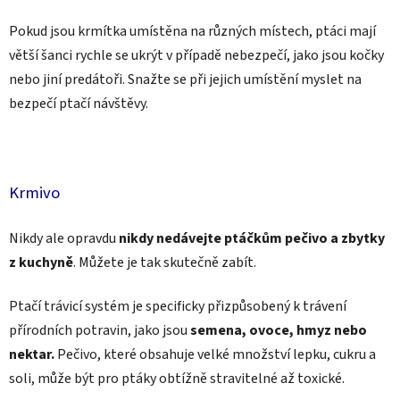
Pokud jsou krmítka umístěna na různých místech, ptáci mají
větší šanci rychle se ukrýt v případě nebezpečí, jako jsou kočky
nebo jiní predátoři. Snažte se při jejich umístění myslet na
bezpečí ptačí návštěvy.
Krmivo
Nikdy ale opravdu
nikdy nedávejte ptáčkům pečivo a zbytky
z kuchyně
. Můžete je tak skutečně zabít.
Ptačí trávicí systém je specificky přizpůsobený k trávení
přírodních potravin, jako jsou
semena, ovoce, hmyz nebo
nektar.
Pečivo, které obsahuje velké množství lepku, cukru a
soli, může být pro ptáky obtížně stravitelné až toxické.