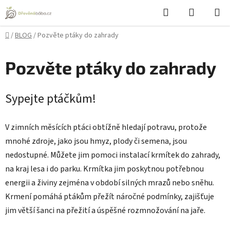
Přejít
Hledat
NÁKUPN
na
KOŠÍK
obsah
Domů
/
BLOG
/
Pozvěte ptáky do zahrady
Pozvěte ptáky do zahrady
Sypejte ptáčkům!
V zimních měsících ptáci obtížně hledají potravu, protože
mnohé zdroje, jako jsou hmyz, plody či semena, jsou
nedostupné. Můžete jim pomoci instalací krmítek do zahrady,
na kraj lesa i do parku. Krmítka jim poskytnou potřebnou
energii a živiny zejména v období silných mrazů nebo sněhu.
Krmení pomáhá ptákům přežít náročné podmínky, zajišťuje
jim větší šanci na přežití a úspěšné rozmnožování na jaře.