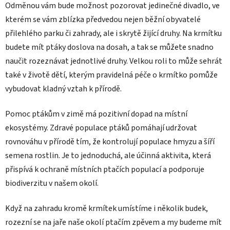
Odměnou vám bude možnost pozorovat jedinečné divadlo, ve
kterém se vám zblízka předvedou nejen běžní obyvatelé
přilehlého parku či zahrady, ale i skrytě žijící druhy. Na krmítku
budete mít ptáky doslova na dosah, a tak se můžete snadno
naučit rozeznávat jednotlivé druhy. Velkou roli to může sehrát
také v životě dětí, kterým pravidelná péče o krmítko pomůže
vybudovat kladný vztah k přírodě.
Pomoc ptákům v zimě má pozitivní dopad na místní
ekosystémy. Zdravé populace ptáků pomáhají udržovat
rovnováhu v přírodě tím, že kontrolují populace hmyzu a šíří
semena rostlin. Je to jednoduchá, ale účinná aktivita, která
přispívá k ochraně místních ptačích populací a podporuje
biodiverzitu v našem okolí.
Když na zahradu kromě krmítek umístíme i několik budek,
rozezní se na jaře naše okolí ptačím zpěvem a my budeme mít