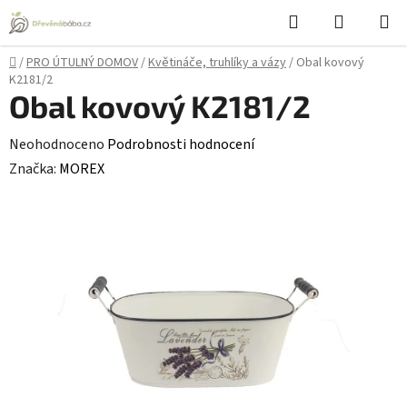
Přejít
Hledat
NÁKUPN
na
KOŠÍK
obsah
Domů
/
PRO ÚTULNÝ DOMOV
/
Květináče, truhlíky a vázy
/
Obal kovový
K2181/2
Obal kovový K2181/2
Průměrné
Neohodnoceno
Podrobnosti hodnocení
hodnocení
Značka:
MOREX
produktu
je
0,0
z
5
hvězdiček.