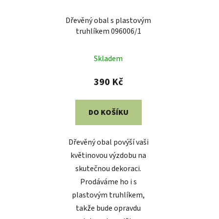
Dřevěný obal s plastovým
truhlíkem 096006/1
Skladem
390 Kč
DO KOŠÍKU
Dřevěný obal povýší vaši
květinovou výzdobu na
skutečnou dekoraci.
Prodáváme ho i s
plastovým truhlíkem,
takže bude opravdu