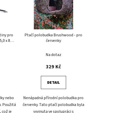
tiny pro
Ptačí polobudka Brushwood - pro
5,0 x 85
červenky
Na dotaz
329 Kč
DETAIL
dky nebo
Nenápadná přírodní polobudka pro
. Použitá
červenky. Tato ptačí polobudka byla
, což je
vyvinuta ve spolupráci s