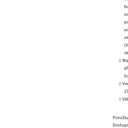
b
o
p
u
z
(
s
Ma
d
S
Vn
27
Váh
Položk
Dostup