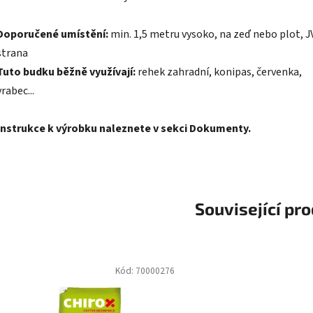
Doporučené umístění:
min. 1,5 metru vysoko, na zeď nebo plot, JV
strana
Tuto budku běžně využívají:
rehek zahradní, konipas, červenka,
vrabec...
Instrukce k výrobku naleznete v sekci Dokumenty.
Související pr
Kód:
70000276