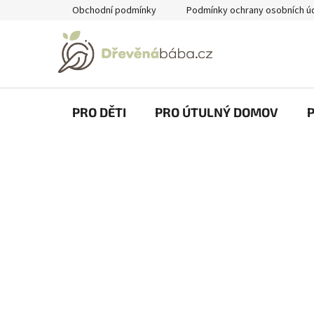
Přejít
Obchodní podmínky
Podmínky ochrany osobních ú
na
obsah
PRO DĚTI
PRO ÚTULNÝ DOMOV
P
o
s
t
r
a
n
n
í