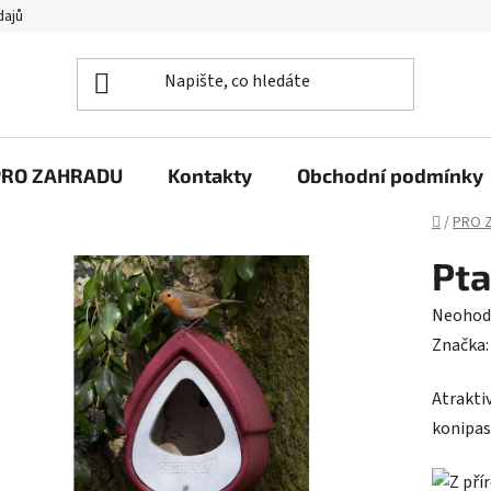
dajů
PRO ZAHRADU
Kontakty
Obchodní podmínky
Domů
/
PRO 
Pta
Průměr
Neohod
hodnoc
Značka
produk
Atrakti
je
konipasy
0,0
z