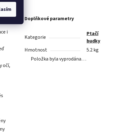
lasím
Doplňkové parametry
ce i
Ptačí
Kategorie
budky
eď
Hmotnost
5.2 kg
Položka byla vyprodána…
 očí,
ěs
ěny
iny