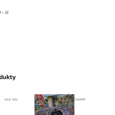
 – JZ
odukty
Kód:
442
Kód:
SKROBRNP