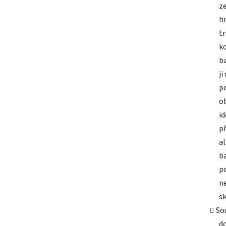
z
h
tr
k
b
ji
p
o
i
př
al
ba
p
n
s
So
do