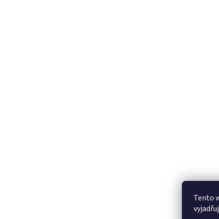
Tento 
vyjadřu