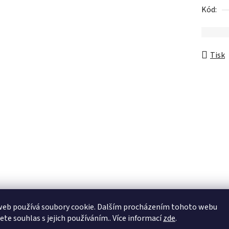
Kód:
Tisk
Popis
Související soubor
web používá soubory cookie. Dalším procházením tohoto webu
jete souhlas s jejich používáním.. Více informací
zde
.
Diskuze