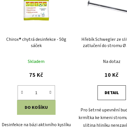
Chirox® chytrá desinfekce - 50g
Hřebík Schwegler ze sli
sáček
zatlučení do stromu Ø 
mm
Skladem
Na dotaz
75 Kč
10 Kč
DETAIL
DO KOŠÍKU
Pro šetrné upevnění bu
krmítka ke kmeni stromu
Desinfekce na bázi aktivního kyslíku
slitina hliníku nerezaví