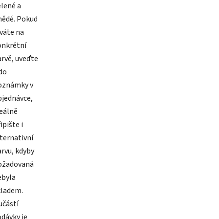
elené a
nědé. Pokud
váte na
onkrétní
arvě, uveďte
 do
oznámky v
bjednávce,
deálně
ipište i
ternativní
rvu, kdyby
ožadovaná
ebyla
kladem.
učástí
dávky je