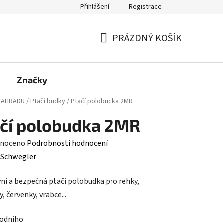
Přihlášení
Registrace
PRÁZDNÝ KOŠÍK
NÁKUPNÍ
KOŠÍK
Značky
ZAHRADU
/
Ptačí budky
/
Ptačí polobudka 2MR
čí polobudka 2MR
né
noceno
Podrobnosti hodnocení
ení
:
Schwegler
tu
vní a bezpečná ptačí polobudka pro rehky,
, červenky, vrabce...