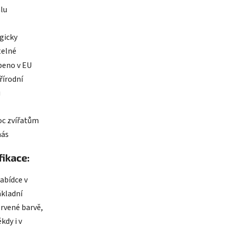
ek.
fikace:
nabídce v
ákladní
rvené barvě,
kdy i v