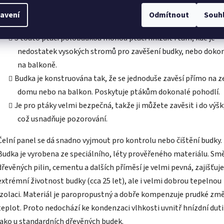
avení
Odmítnout
Souh
S touto ptačí polobudkou mohou ptáci hnízdit i tam, kde je
nedostatek vysokých stromů pro zavěšení budky, nebo dokon
na balkoně.
Budka je konstruována tak, že se jednoduše zavěsí přímo na z
domu nebo na balkon. Poskytuje ptákům dokonalé pohodlí.
Je pro ptáky velmi bezpečná, takže ji můžete zavěsit i do výšky
což usnadňuje pozorování.
Čelní panel se dá snadno vyjmout pro kontrolu nebo čištění budky.
Budka je vyrobena ze speciálního, léty prověřeného materiálu. Sm
dřevěných pilin, cementu a dalších příměsí je velmi pevná, zajišťuje
extrémní životnost budky (cca 25 let), ale i velmi dobrou tepelnou
izolaci. Materiál je paropropustný a dobře kompenzuje prudké zm
teplot. Proto nedochází ke kondenzaci vlhkosti uvnitř hnízdní dut
jako u standardních dřevěných budek.