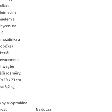
udka s
dnímacím
anelem a
chycení na
eď
hmoždinka a
kobička)
teriál:
řevocement
chwegler
ější rozměry:
 x 19 x 23 cm
a: 5,2 kg
a byla vyprodána…
nost
Na dotaz