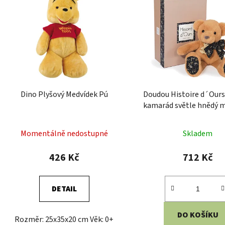
Dino Plyšový Medvídek Pú
Doudou Histoire d´Ours
kamarád světle hnědý 
25 cm
Momentálně nedostupné
Skladem
426 Kč
712 Kč
DETAIL
DO KOŠÍKU
Rozměr: 25x35x20 cm Věk: 0+