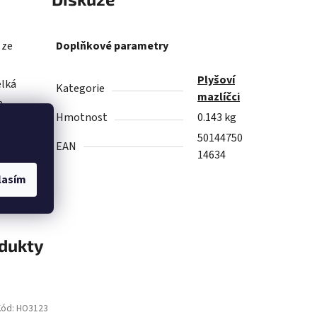
 ze
Doplňkové parametry
Plyšoví
elká
Kategorie
mazlíčci
a
Hmotnost
0.143 kg
 tomu
50144750
po
EAN
14634
lasím
odukty
Kód:
HO3123