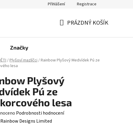
Přihlášení
Registrace
PRÁZDNÝ KOŠÍK
NÁKUPNÍ
KOŠÍK
Značky
ĚTI
/
Plyšoví mazlíčci
/
Rainbow Plyšový Medvídek Pú ze
vého lesa
nbow Plyšový
vídek Pú ze
korcového lesa
né
noceno
Podrobnosti hodnocení
ení
:
Rainbow Designs Limited
tu