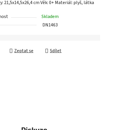
 21,5x14,5x26,4 cm Věk: 0+ Materiál: plyš, látka
nost
Skladem
DN1463
ek.
Zeptat se
Sdílet
Diskuze