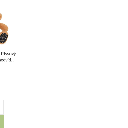
 Plyšový
medvídek