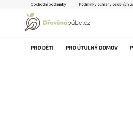
Přejít
Obchodní podmínky
Podmínky ochrany osobních ú
na
obsah
PRO DĚTI
PRO ÚTULNÝ DOMOV
P
o
s
t
r
a
n
n