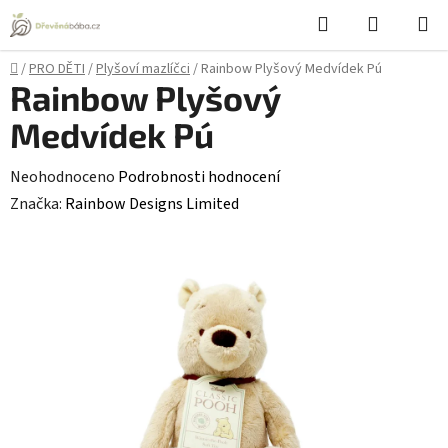
Přejít
Hledat
NÁKUPN
na
KOŠÍK
obsah
Domů
/
PRO DĚTI
/
Plyšoví mazlíčci
/
Rainbow Plyšový Medvídek Pú
Rainbow Plyšový
Medvídek Pú
Průměrné
Neohodnoceno
Podrobnosti hodnocení
hodnocení
Značka:
Rainbow Designs Limited
produktu
je
0,0
z
5
hvězdiček.