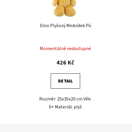
Dino Plyšový Medvídek Pú
Momentálně nedostupné
426 Kč
DETAIL
Rozměr: 25x35x20 cm Věk:
0+ Materiál: plyš
Z