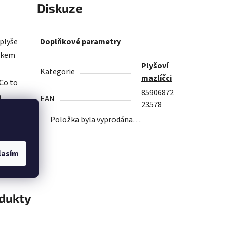
Diskuze
 plyše
Doplňkové parametry
ečkem
Plyšoví
Kategorie
mazlíčci
Co to
85906872
a
EAN
23578
omak
Položka byla vyprodána…
ečnost
lasím
odukty