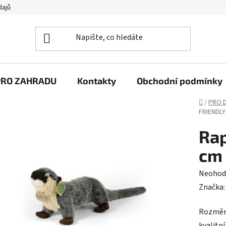
dajů
PRO ZAHRADU
Kontakty
Obchodní podmínky
Domů
/
PRO D
FRIENDLY
Rap
cm
Průměr
Neohod
hodnoc
Značka
produk
Rozměry
je
kvalitní