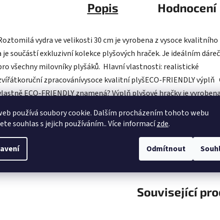
Popis
Hodnocení
Roztomilá vydra ve velikosti 30 cm je vyrobena z vysoce kvalitního
a je součástí exkluzivní kolekce plyšových hraček. Je ideálním dár
pro všechny milovníky plyšáků. Hlavní vlastnosti: realistické
zvířátkoruční zpracovánívysoce kvalitní plyšECO-FRIENDLY výplň 
vlastně ECO‑FRIENDLY znamená? Výplň plyšové hračky je vyroben
z recyklovaných PET lahví. Tento materiál je zcela bezpečný, na 
web používá soubory cookie. Dalším procházením tohoto webu
nerozeznatelný od standardní výplně a plně atestovaný pro bezp
jete souhlas s jejich používáním.. Více informací
zde
.
i těch nejmenších. Rozhodli jsme se jít zelenou cestou co nejméně
zatěžující životní prostředí – cestou ECO‑FRIENDLY.
avení
Odmítnout
Souh
Související pr