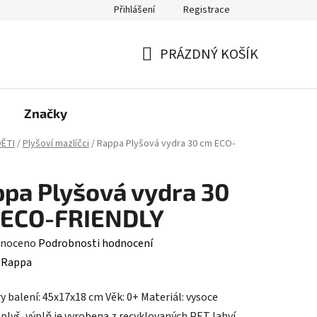
Přihlášení
Registrace
PRÁZDNÝ KOŠÍK
NÁKUPNÍ
KOŠÍK
Značky
ĚTI
/
Plyšoví mazlíčci
/
Rappa Plyšová vydra 30 cm ECO-
pa Plyšová vydra 30
 ECO-FRIENDLY
né
noceno
Podrobnosti hodnocení
ení
:
Rappa
tu
 balení: 45x17x18 cm Věk: 0+ Materiál: vysoce
 plyš, výplň je vyrobena z recyklovaných PET lahví