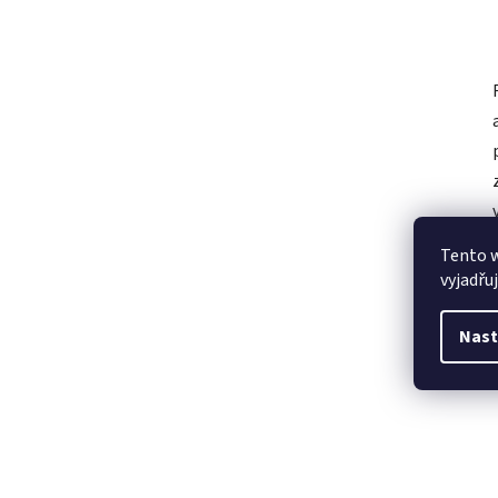
Tento 
vyjadřu
Nast