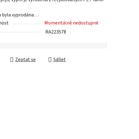
a byla vyprodána…
nost
Momentálně nedostupné
ek.
RA223578
Zeptat se
Sdílet