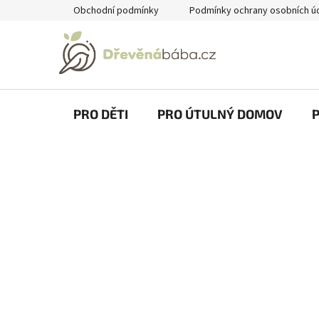
Přejít
Obchodní podmínky
Podmínky ochrany osobních ú
na
obsah
PRO DĚTI
PRO ÚTULNÝ DOMOV
P
o
s
t
r
a
n
n