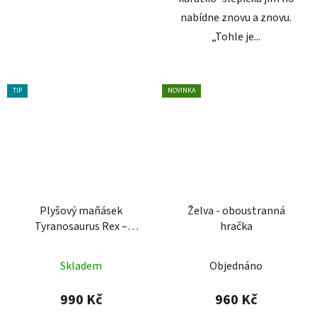
nabídne znovu a znovu.
„Tohle je...
TIP
NOVINKA
Plyšový maňásek
Želva - oboustranná
Tyranosaurus Rex –
hračka
kouzelné vejce 2v1
Průměrné
Skladem
Objednáno
hodnocení
produktu
990 Kč
960 Kč
je