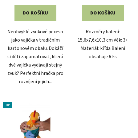
DO KOŠÍKU
DO KOŠÍKU
Neobvyklé zvukové pexeso
Rozměry balení:
jako vajíčka v tradičním
15,6x7,6x10,3 cm Věk: 3+
kartonovém obalu. Dokáží
Materiál: křída Balení
si děti zapamatovat, která
obsahuje 6 ks
dvě vajíčka vydávají stejný
zvuk? Perfektní hračka pro
rozvíjení jejich...
TIP