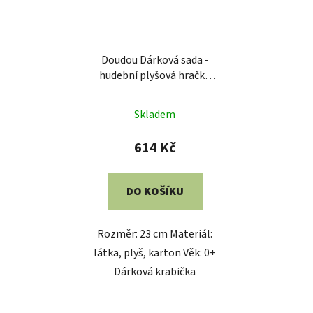
Doudou Dárková sada -
hudební plyšová hračka
ptáček zelený 23 cm
Skladem
614 Kč
DO KOŠÍKU
Rozměr: 23 cm Materiál:
látka, plyš, karton Věk: 0+
Dárková krabička