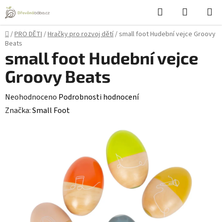
Přejít
Hledat
NÁKUPN
na
KOŠÍK
obsah
Domů
/
PRO DĚTI
/
Hračky pro rozvoj dětí
/
small foot Hudební vejce Groovy
Beats
small foot Hudební vejce
Groovy Beats
Průměrné
Neohodnoceno
Podrobnosti hodnocení
hodnocení
Značka:
Small Foot
produktu
je
0,0
z
5
hvězdiček.