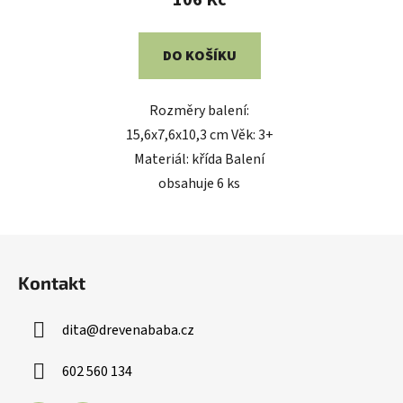
106 Kč
DO KOŠÍKU
Rozměry balení:
15,6x7,6x10,3 cm Věk: 3+
Materiál: křída Balení
obsahuje 6 ks
Z
á
Kontakt
p
a
dita
@
drevenababa.cz
t
í
602 560 134