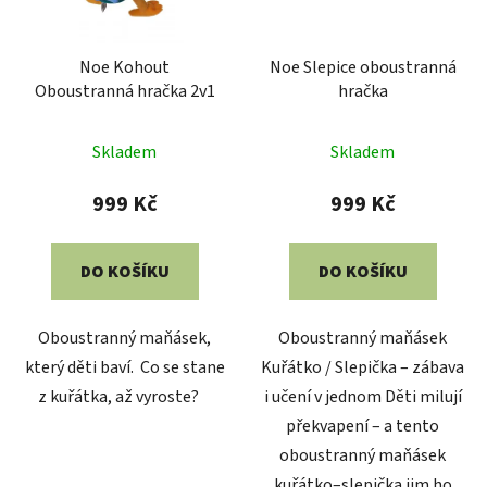
Noe Kohout
Noe Slepice oboustranná
Oboustranná hračka 2v1
hračka
Průměrné
Skladem
Skladem
hodnocení
produktu
999 Kč
999 Kč
je
5,0
DO KOŠÍKU
DO KOŠÍKU
z
5
Oboustranný maňásek,
Oboustranný maňásek
hvězdiček.
který děti baví. Co se stane
Kuřátko / Slepička – zábava
z kuřátka, až vyroste?
i učení v jednom Děti milují
překvapení – a tento
oboustranný maňásek
kuřátko–slepička jim ho