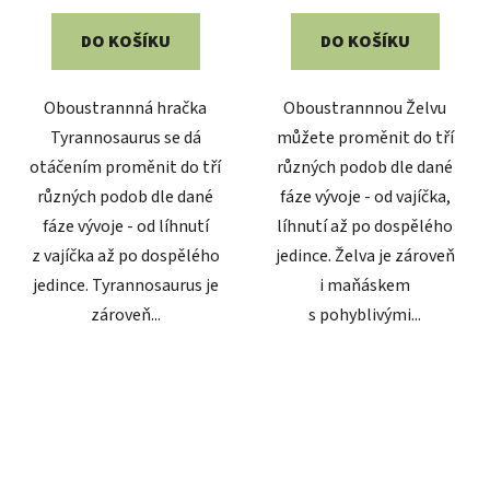
5,0
DO KOŠÍKU
DO KOŠÍKU
z
5
Oboustrannná hračka
Oboustrannnou Želvu
hvězdiček.
Tyrannosaurus se dá
můžete proměnit do tří
otáčením proměnit do tří
různých podob dle dané
různých podob dle dané
fáze vývoje - od vajíčka,
fáze vývoje - od líhnutí
líhnutí až po dospělého
z vajíčka až po dospělého
jedince. Želva je zároveň
jedince. Tyrannosaurus je
i maňáskem
zároveň...
s pohyblivými...