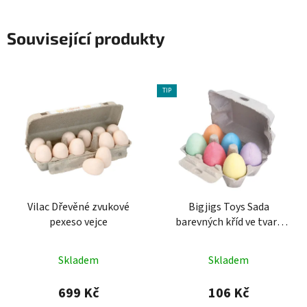
Související produkty
TIP
Vilac Dřevěné zvukové
Bigjigs Toys Sada
pexeso vejce
barevných kříd ve tvaru
vejce 6 ks
Skladem
Skladem
699 Kč
106 Kč