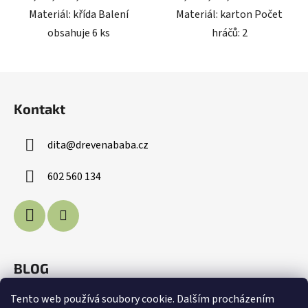
Materiál: křída Balení
Materiál: karton Počet
obsahuje 6 ks
hráčů: 2
Z
á
Kontakt
p
a
dita
@
drevenababa.cz
t
í
602 560 134
BLOG
Voda je život
Tento web používá soubory cookie. Dalším procházením