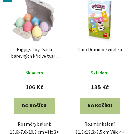
Bigjigs Toys Sada
Dino Domino zvířátka
barevných kříd ve tvaru
vejce 6 ks
Skladem
Skladem
106 Kč
135 Kč
DO KOŠÍKU
DO KOŠÍKU
Rozměry balení:
Rozměr balení:
15,6x7,6x10,3 cm Věk: 3+
11,3x18,3x3,5 cm Věk: 4+