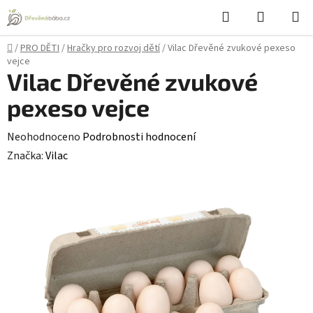
Přejít
Hledat
NÁKUPN
na
KOŠÍK
obsah
Domů
/
PRO DĚTI
/
Hračky pro rozvoj dětí
/
Vilac Dřevěné zvukové pexeso
vejce
Vilac Dřevěné zvukové
pexeso vejce
Průměrné
Neohodnoceno
Podrobnosti hodnocení
hodnocení
Značka:
Vilac
produktu
je
0,0
z
5
hvězdiček.