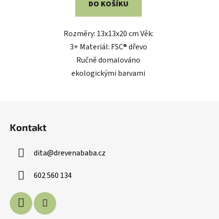
DO KOŠÍKU
Rozměry: 13x13x20 cm Věk:
3+ Materiál: FSC® dřevo
Ručně domalováno
ekologickými barvami
Z
á
Kontakt
p
a
dita
@
drevenababa.cz
t
í
602 560 134