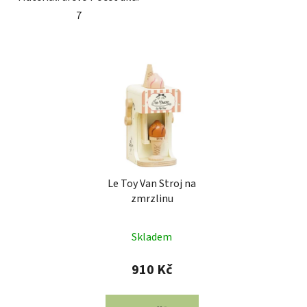
7
Le Toy Van Stroj na
zmrzlinu
Skladem
910 Kč