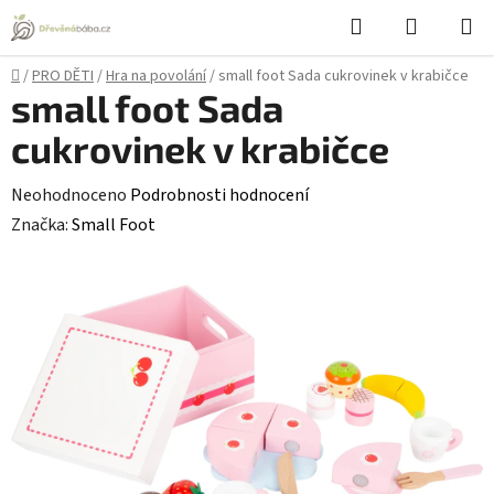
Přejít
Hledat
NÁKUPN
na
KOŠÍK
obsah
Domů
/
PRO DĚTI
/
Hra na povolání
/
small foot Sada cukrovinek v krabičce
small foot Sada
cukrovinek v krabičce
Průměrné
Neohodnoceno
Podrobnosti hodnocení
hodnocení
Značka:
Small Foot
produktu
je
0,0
z
5
hvězdiček.