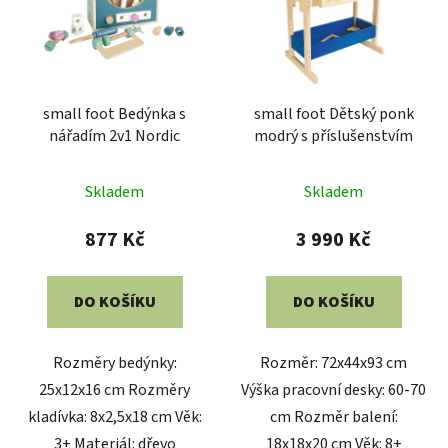
small foot Bedýnka s
small foot Dětský ponk
nářadím 2v1 Nordic
modrý s příslušenstvím
Skladem
Skladem
877 Kč
3 990 Kč
DO KOŠÍKU
DO KOŠÍKU
Rozměry bedýnky:
Rozměr: 72x44x93 cm
25x12x16 cm Rozměry
Výška pracovní desky: 60-70
kladívka: 8x2,5x18 cm Věk:
cm Rozměr balení:
3+ Materiál: dřevo
18x18x20 cm Věk: 8+