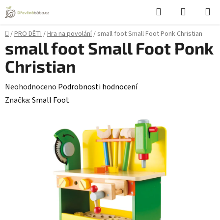
Přejít
Hledat
NÁKUPN
na
KOŠÍK
obsah
Domů
/
PRO DĚTI
/
Hra na povolání
/
small foot Small Foot Ponk Christian
small foot Small Foot Ponk
Christian
Průměrné
Neohodnoceno
Podrobnosti hodnocení
hodnocení
Značka:
Small Foot
produktu
je
0,0
z
5
hvězdiček.