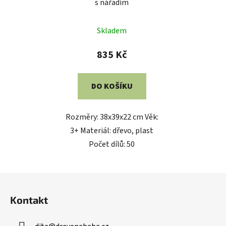
s nářadím
Průměrné
Skladem
hodnocení
produktu
835 Kč
je
5,0
DO KOŠÍKU
z
5
Rozměry: 38x39x22 cm Věk:
hvězdiček.
3+ Materiál: dřevo, plast
Počet dílů: 50
Z
á
Kontakt
p
a