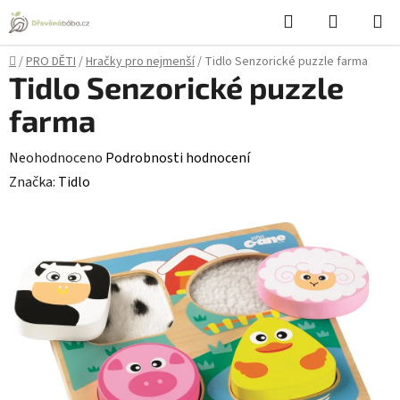
Přejít
Hledat
NÁKUPN
na
KOŠÍK
obsah
Domů
/
PRO DĚTI
/
Hračky pro nejmenší
/
Tidlo Senzorické puzzle farma
Tidlo Senzorické puzzle
farma
Průměrné
Neohodnoceno
Podrobnosti hodnocení
hodnocení
Značka:
Tidlo
produktu
je
0,0
z
5
hvězdiček.