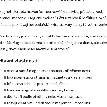
Všechny dílky jsou uloženy v praktické dřevěné krabičce, která se 
přenáší. Magnetická farma je proto ideální nejen na doma, ale také
cesty, dovolenou nebo návštěvu u prarodičů.
Hlavní vlastnosti
oboustranná magnetická tabulka v dřevěném boxu
bílá magnetická strana na magnetky a kreslení fixem
břidlicová tabulka pro kreslení křídou
barevné magnetické dílky s motivy farmy
děti tvoří podle předlohy nebo vlastní fantazie
rozvíjí kreativitu, představivost a jemnou motoriku
podporuje logické myšlení a poznávání života na farmě
praktické balení vhodné na cesty
vhodné pro děti od 3 let
Obsah balení