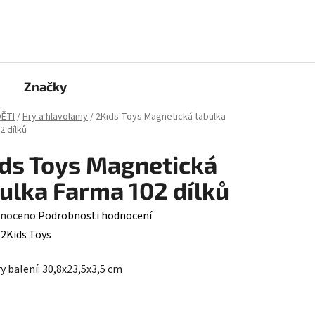
ĚTI
/
Hry a hlavolamy
/
2Kids Toys Magnetická tabulka
2 dílků
ds Toys Magnetická
ulka Farma 102 dílků
né
noceno
Podrobnosti hodnocení
ení
:
2Kids Toys
tu
 balení: 30,8x23,5x3,5 cm
: dřevo, magnet, plsť, plast, křída
ek.
lů: 102