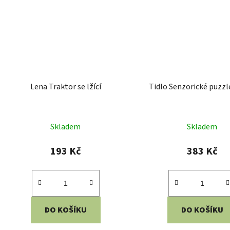
Lena Traktor se lžící
Tidlo Senzorické puzzl
Skladem
Skladem
193 Kč
383 Kč
DO KOŠÍKU
DO KOŠÍKU
Rozměry: 35x18x15 cm Věk: 2+
Rozměry: 20x20x1 cm V
Materiál: plast
Materiál: dřevo, jiný m
Kód:
2D98192