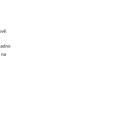
snadno
 na