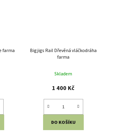
e farma
Bigjigs Rail Dřevěná vláčkodráha
farma
Skladem
1 400 Kč
DO KOŠÍKU
ěk: 12m+
Rozměry: 101x20x48 cm Věk: 3+
ateriál
Materiál: dřevo, kov, magnet