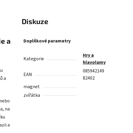
ie a
Doplňkové parametry
Hry a
Kategorie
hlavolamy
ou
085942149
EAN
82402
hů a
magnet
zvířátka
 nebo
a, na
čku
zii a
ově.