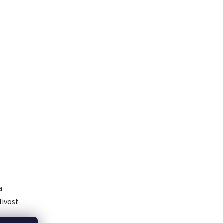
a
livost
odukty