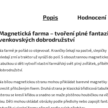
Magnetická farma – tvoření plné fantaz
venkovských dobrodružství
Na farmě je pořád co objevovat. Kravičky čekají na pastvě, slepičky
hledají zrní a traktor už vyráží do polí. S oboustrannou magnetick
tabulkou si děti vytvoří vlastní farmářský svět plný zvířátek, příbě
dobrodružství.
Na bílou magnetickou stranu mohou přikládat barevné magnetky
kreslit přiloženým fixem. Druhá strana je klasická břidlicová tabulk
kterou se kreslí křídou a snadno se maže plstěnou houbičkou na ví
fixu. Děti mohou skládat obrázky podle předlohy nebo zapojit fanta
vytvořit si vlastní farmu přesně podle svých představ.
Magnetická sada hravou formou rozvíjí kreativitu, představivost,
jemnou motoriku i logické myšlení. Děti si zároveň rozšiřují slovní
zásobu, poznávají hospodářská zvířata, tvary, barvy i život na venk