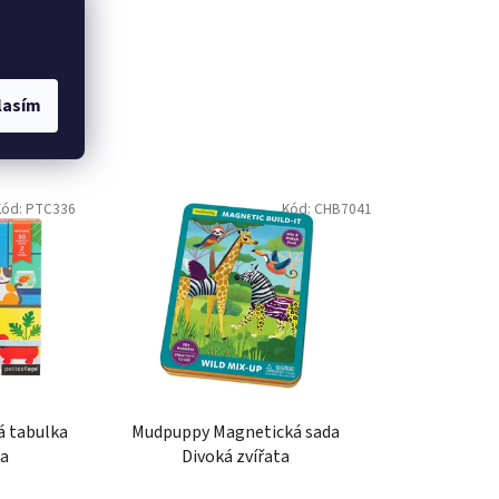
lasím
Kód:
PTC336
Kód:
CHB7041
á tabulka
Mudpuppy Magnetická sada
ka
Divoká zvířata
Momentálně nedostupné
457 Kč