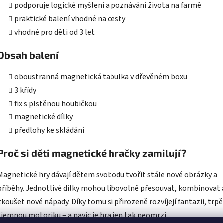
oboustranná magnetická tabulka v dřevěném boxu
3 křídy
fix s plstěnou houbičkou
magnetické dílky
předlohy ke skládání
Proč si děti magnetické hračky zamilují?
Magnetické hry dávají dětem svobodu tvořit stále nové obrázky a
příběhy. Jednotlivé dílky mohou libovolně přesouvat, kombinovat 
zkoušet nové nápady. Díky tomu si přirozeně rozvíjejí fantazii, trpě
i jemnou motoriku – a navíc je hra jen tak neomrzí.
web používá soubory cookie. Dalším procházením tohoto webu
Související pr
jete souhlas s jejich používáním.. Více informací
zde
.