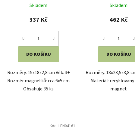
z
5
DO KOŠÍKU
DO KOŠÍKU
hvězdiček.
Rozměry: 15x18x2,8 cm Věk: 3+
Rozměry: 18x23,5x3,8 cm
Rozměr magnetků: cca 6x5 cm
Materiál: recyklovaný 
Obsahuje 35 ks
magnet
Kód:
LEN04161