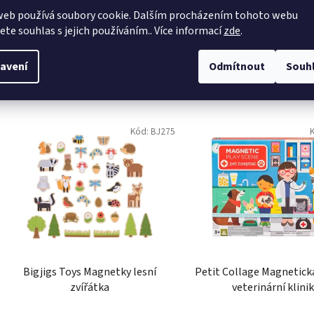
avení
Odmítnout
Souh
Kód:
BJ275
Bigjigs Toys Magnetky lesní
Petit Collage Magnetick
zvířátka
veterinární klini
Průměrné
Skladem
Skladem
hodnocení
produktu
337 Kč
462 Kč
je
5,0