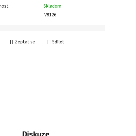
nost
Skladem
V8126
ek.
Zeptat se
Sdílet
Diskuze