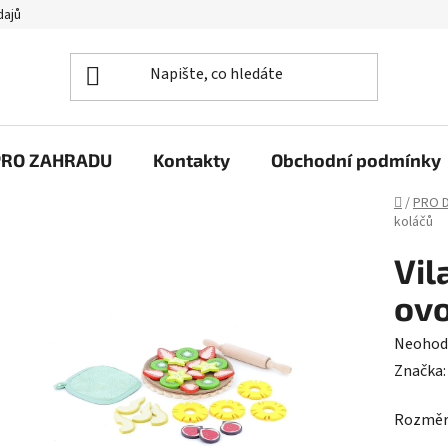
dajů
PRO ZAHRADU
Kontakty
Obchodní podmínky
Domů
/
PRO D
koláčů
Vil
ovo
Průměr
Neohod
hodnoc
Značka
produk
Rozměry
je