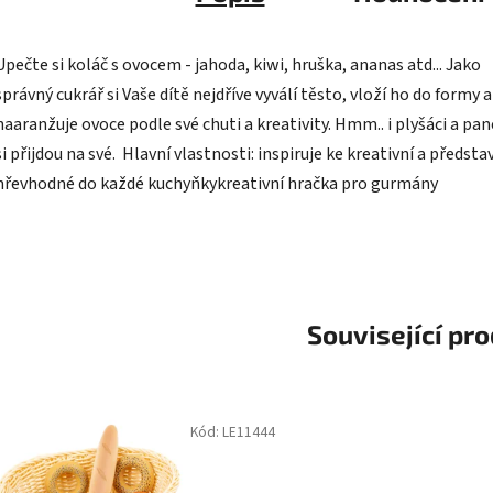
Upečte si koláč s ovocem - jahoda, kiwi, hruška, ananas atd... Jako
správný cukrář si Vaše dítě nejdříve vyválí těsto, vloží ho do formy a
naaranžuje ovoce podle své chuti a kreativity. Hmm.. i plyšáci a pa
si přijdou na své. Hlavní vlastnosti: inspiruje ke kreativní a předsta
hřevhodné do každé kuchyňkykreativní hračka pro gurmány
Související pr
Kód:
LE11444