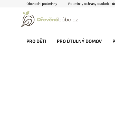
Přejít
Obchodní podmínky
Podmínky ochrany osobních ú
na
obsah
PRO DĚTI
PRO ÚTULNÝ DOMOV
P
o
s
t
r
a
n
n