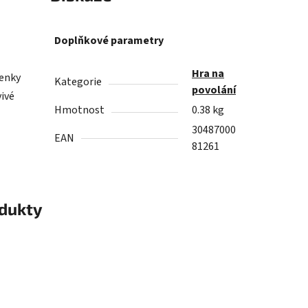
Doplňkové parametry
Hra na
nenky
Kategorie
povolání
vivé
Hmotnost
0.38 kg
30487000
EAN
81261
odukty