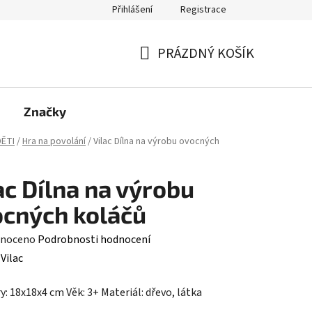
Přihlášení
Registrace
PRÁZDNÝ KOŠÍK
NÁKUPNÍ
KOŠÍK
Značky
ĚTI
/
Hra na povolání
/
Vilac Dílna na výrobu ovocných
ac Dílna na výrobu
cných koláčů
né
noceno
Podrobnosti hodnocení
ení
:
Vilac
tu
: 18x18x4 cm Věk: 3+ Materiál: dřevo, látka