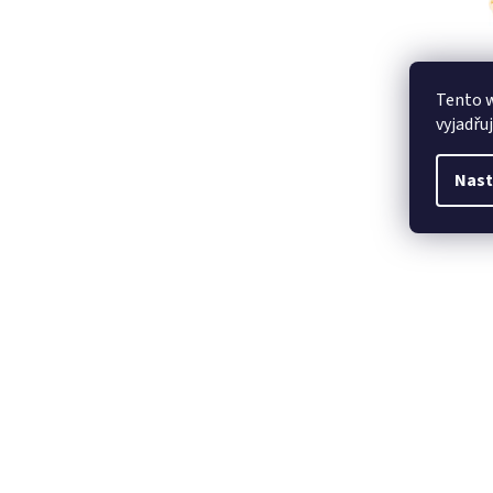
Tento 
vyjadřu
Nast