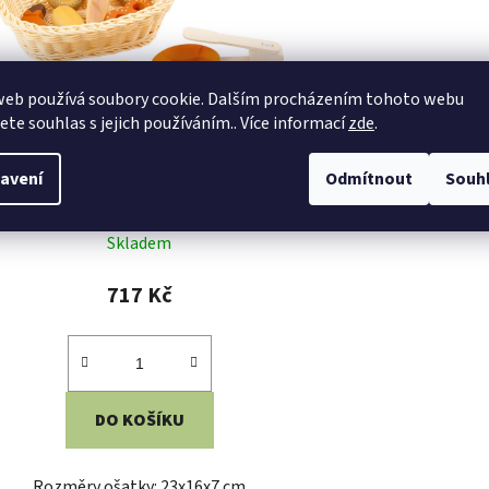
web používá soubory cookie. Dalším procházením tohoto webu
jete souhlas s jejich používáním.. Více informací
zde
.
Small Foot Čerstvé pečivo v
avení
Odmítnout
Souh
ošatce
Skladem
717 Kč
DO KOŠÍKU
Rozměry ošatky: 23x16x7 cm