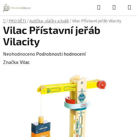
Přejít
Hledat
NÁKUPN
na
KOŠÍK
obsah
Domů
/
PRO DĚTI
/
Autíčka, vláčky a lodě
/
Vilac Přístavní jeřáb Vilacity
Vilac Přístavní jeřáb
Vilacity
Průměrné
Neohodnoceno
Podrobnosti hodnocení
hodnocení
Značka:
Vilac
produktu
je
0,0
z
5
hvězdiček.