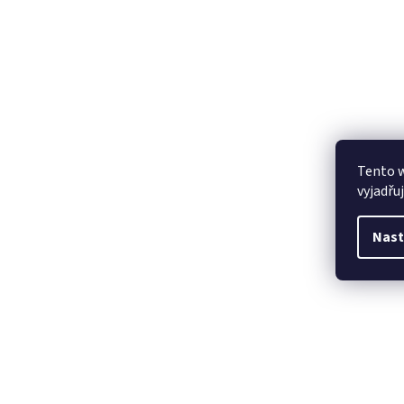
Tento 
vyjadřu
Nast