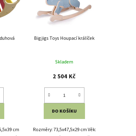
 duhová
Bigjigs Toys Houpací králíček
né
Skladem
ení
tu
2 504 Kč
DO KOŠÍKU
ek.
6,5x39 cm
Rozměry: 73,5x47,5x29 cm Věk: