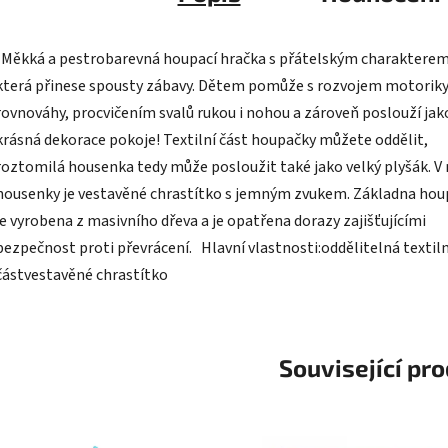
Měkká a pestrobarevná houpací hračka s přátelským charakterem
která přinese spousty zábavy. Dětem pomůže s rozvojem motoriky
rovnováhy, procvičením svalů rukou i nohou a zároveň poslouží jak
krásná dekorace pokoje! Textilní část houpačky můžete oddělit,
roztomilá housenka tedy může posloužit také jako velký plyšák. V
housenky je vestavěné chrastítko s jemným zvukem. Základna hou
je vyrobena z masivního dřeva a je opatřena dorazy zajišťujícími
bezpečnost proti převrácení. Hlavní vlastnosti:oddělitelná textiln
částvestavěné chrastítko
Související pr