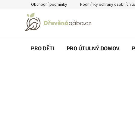
Přejít
Obchodní podmínky
Podmínky ochrany osobních ú
na
obsah
PRO DĚTI
PRO ÚTULNÝ DOMOV
P
o
s
t
r
a
n
n