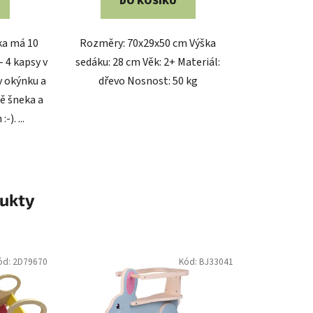
DO KOŠÍKU
ka má 10
Rozměry: 70x29x50 cm Výška
- 4 kapsy v
sedáku: 28 cm Věk: 2+ Materiál:
 v okýnku a
dřevo Nosnost: 50 kg
ě šneka a
-). ...
ukty
ód:
2D79670
Kód:
BJ33041