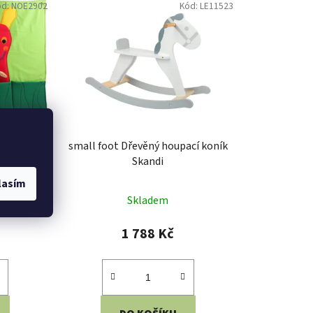
ód:
NOE2902
Kód:
LE11523
small foot Dřevěný houpací koník
Skandi
lasím
Skladem
1 788 Kč