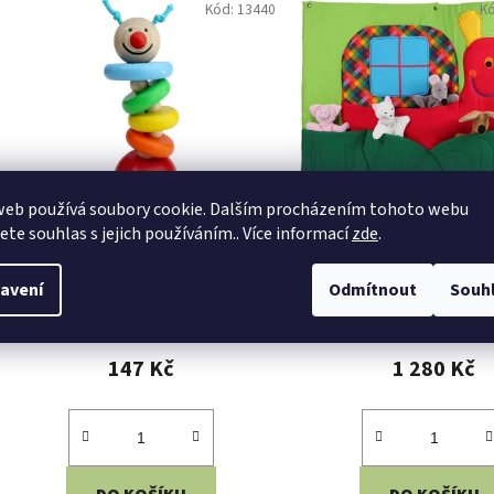
Kód:
13440
K
web používá soubory cookie. Dalším procházením tohoto webu
Detoa Housenka na gumě
Kapsář Šnek
jete souhlas s jejich používáním.. Více informací
zde
.
avení
Odmítnout
Souh
Skladem
Skladem
147 Kč
1 280 Kč