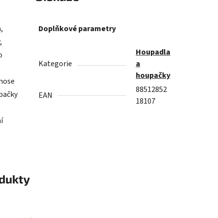
,
Doplňkové parametry
,
Houpadla
o
Kategorie
a
houpačky
 nose
88512852
pačky
EAN
18107
í
odukty