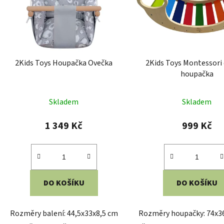
2Kids Toys Houpačka Ovečka
2Kids Toys Montessori
houpačka
Průměrné
Průměr
Skladem
Skladem
hodnocení
hodnoc
produktu
produk
1 349 Kč
999 Kč
je
je
5,0
5,0
z
z
5
5
DO KOŠÍKU
DO KOŠÍKU
hvězdiček.
hvězdič
Rozměry balení: 44,5x33x8,5 cm
Rozměry houpačky: 74x3