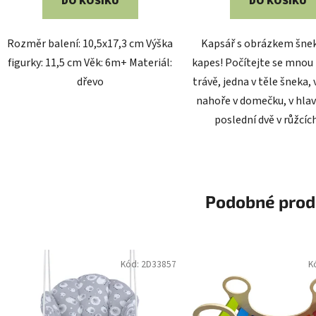
DO KOŠÍKU
DO KOŠÍKU
Rozměr balení: 10,5x17,3 cm Výška
Kapsář s obrázkem šne
figurky: 11,5 cm Věk: 6m+ Materiál:
kapes! Počítejte se mnou 
dřevo
trávě, jedna v těle šneka,
nahoře v domečku, v hlav
poslední dvě v růžcích :
Podobné prod
Kód:
2D33857
K