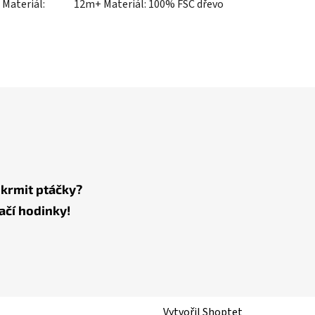
 Materiál:
12m+ Materiál: 100% FSC dřevo
 krmit ptáčky?
ačí hodinky!
Vytvořil Shoptet