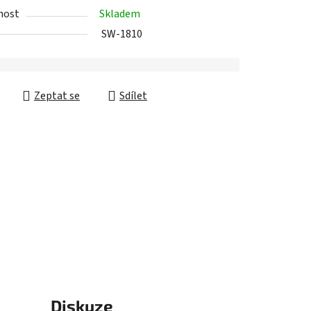
nost
Skladem
SW-1810
ek.
Zeptat se
Sdílet
Diskuze