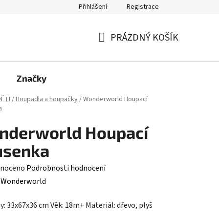
Přihlášení
Registrace
PRÁZDNÝ KOŠÍK
NÁKUPNÍ
KOŠÍK
Značky
ĚTI
/
Houpadla a houpačky
/
Wonderworld Houpací
a
nderworld Houpací
usenka
né
noceno
Podrobnosti hodnocení
ení
:
Wonderworld
tu
: 33x67x36 cm Věk: 18m+ Materiál: dřevo, plyš