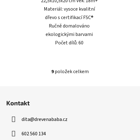
22,5x10,5x20 cm Věk: 18m+
Materiál: vysoce kvalitní
dřevo s certifikací FSC®
Ručně domalováno
ekologickými barvami
Počet dílů: 60
9
položek celkem
O
v
l
Z
á
á
d
Kontakt
p
a
a
c
dita
@
drevenababa.cz
t
í
í
p
602 560 134
r