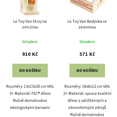
s
r
p
o
r
d
Le Toy Van Stroj na
Le Toy Van Bedýnka se
o
u
zmrzlinu
zeleninou
d
k
u
t
Skladem
Skladem
k
ů
t
910 Kč
571 Kč
ů
DO KOŠÍKU
DO KOŠÍKU
Rozměry: 13x13x20 cm Věk:
Rozměry: 16x6x12 cm Věk:
3+ Materiál: FSC® dřevo
2+ Materiál: vysoce kvalitní
Ručně domalováno
dřevo z udržitelných a
ekologickými barvami
obnovitelných zdrojů
Ručně domalováno