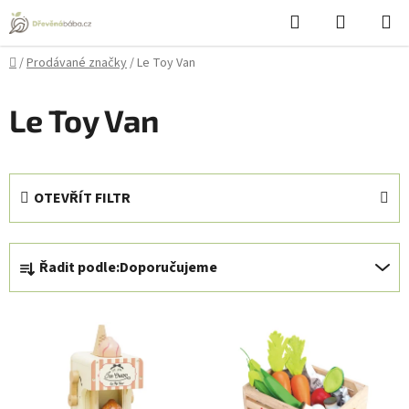
Přejít
Hledat
NÁKUPN
na
KOŠÍK
obsah
Domů
/
Prodávané značky
/
Le Toy Van
Le Toy Van
OTEVŘÍT FILTR
Ř
Řadit podle:
Doporučujeme
a
z
V
e
ý
n
p
í
i
p