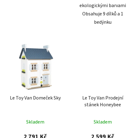
ekologickými barvami
Obsahuje 9 dílků a 1
bedýnku
Le Toy Van Domeček Sky
Le Toy Van Prodejní
stánek Honeybee
Skladem
Skladem
2 791 Kč
2 599 Kč