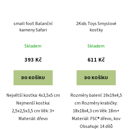
small foot Balanční
2Kids Toys Smyslové
kameny Safari
kostky
Skladem
Skladem
393 Kč
611 Kč
DO KOŠÍKU
DO KOŠÍKU
Největší kostka: 4x3,5x5 cm
Rozměry balení: 19x19x4,5
Nejmenší kostka:
cm Rozměry krabičky:
2,5x2,5x3,5 cm Věk: 3+
18x18x4,3 cm Věk: 18m+
Materiál: dřevo
Materiál: FSC® dřevo, kov
Obsahuje: 14 dílů