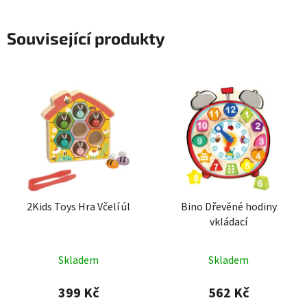
Související produkty
2Kids Toys Hra Včelí úl
Bino Dřevěné hodiny
vkládací
Průměrné
Skladem
Skladem
hodnocení
produktu
399 Kč
562 Kč
je