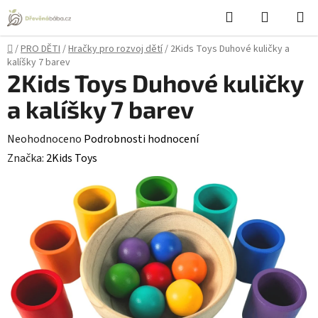
Přejít
Hledat
NÁKUPN
na
KOŠÍK
obsah
Domů
/
PRO DĚTI
/
Hračky pro rozvoj dětí
/
2Kids Toys Duhové kuličky a
kalíšky 7 barev
2Kids Toys Duhové kuličky
a kalíšky 7 barev
Průměrné
Neohodnoceno
Podrobnosti hodnocení
hodnocení
Značka:
2Kids Toys
produktu
je
0,0
z
5
hvězdiček.