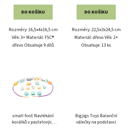
5,0
DO KOŠÍKU
DO KOŠÍKU
z
5
Rozměry: 16,5x4x16,5 cm
Rozměry: 22,5x3x24,5 cm
hvězdiček.
Věk: 3+ Materiál: FSC®
Materiál: dřevo Věk: 2+
dřevo Obsahuje 9 dílů
Obsahuje: 13 ks
small foot Navlékání
Bigjigs Toys Balanční
korálků v pastelových
válečky na podstavci
barvách