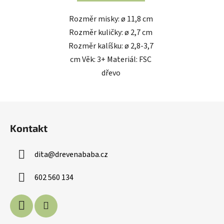
Rozměr misky: ø 11,8 cm
Rozměr kuličky: ø 2,7 cm
Rozměr kalíšku: ø 2,8-3,7
cm Věk: 3+ Materiál: FSC
dřevo
Z
á
Kontakt
p
a
dita
@
drevenababa.cz
t
í
602 560 134