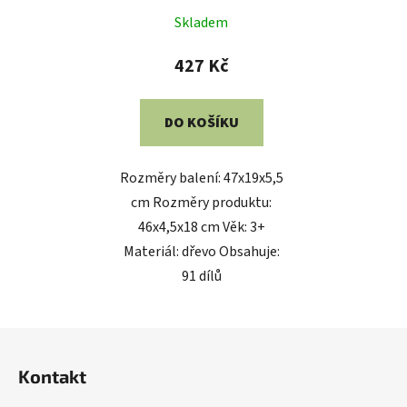
Skladem
427 Kč
DO KOŠÍKU
Rozměry balení: 47x19x5,5
cm Rozměry produktu:
46x4,5x18 cm Věk: 3+
Materiál: dřevo Obsahuje:
91 dílů
Z
á
Kontakt
p