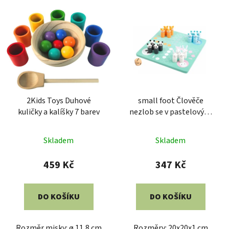
2Kids Toys Duhové
small foot Člověče
kuličky a kalíšky 7 barev
nezlob se v pastelových
barvách
Skladem
Skladem
459 Kč
347 Kč
DO KOŠÍKU
DO KOŠÍKU
Rozměr misky: ø 11,8 cm
Rozměry: 20x20x1 cm