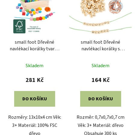
small foot Dřevěné
small foot Dřevěné
navlékací korálky tvary v
navlékací korálky s
krabičce
písmenky
Průměrné
Skladem
Skladem
hodnocení
produktu
281 Kč
164 Kč
je
5,0
DO KOŠÍKU
DO KOŠÍKU
z
5
Rozměry: 13x10x4 cm Věk:
Rozměr: 0,7x0,7x0,7 cm
hvězdiček.
3+ Materiál: 100% FSC
Věk: 3+ Materiál: dřevo
dřevo
Obsahuje 300 ks