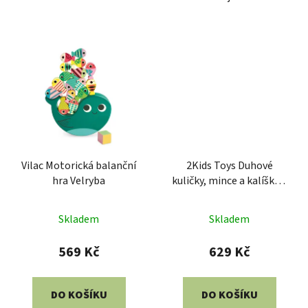
Vilac Motorická balanční
2Kids Toys Duhové
hra Velryba
kuličky, mince a kalíšky 8
barev
Skladem
Skladem
569 Kč
629 Kč
DO KOŠÍKU
DO KOŠÍKU