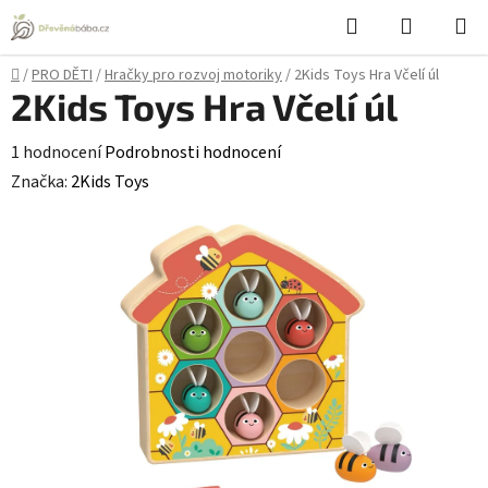
Přejít
Hledat
NÁKUPN
na
KOŠÍK
obsah
Domů
/
PRO DĚTI
/
Hračky pro rozvoj motoriky
/
2Kids Toys Hra Včelí úl
2Kids Toys Hra Včelí úl
Průměrné
1 hodnocení
Podrobnosti hodnocení
hodnocení
Značka:
2Kids Toys
produktu
je
5,0
z
5
hvězdiček.