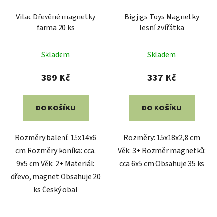
Vilac Dřevěné magnetky
Bigjigs Toys Magnetky
farma 20 ks
lesní zvířátka
Průměrné
Průměrné
Skladem
Skladem
hodnocení
hodnocení
produktu
produktu
389 Kč
337 Kč
je
je
5,0
5,0
DO KOŠÍKU
DO KOŠÍKU
z
z
5
5
Rozměry balení: 15x14x6
Rozměry: 15x18x2,8 cm
hvězdiček.
hvězdiček.
cm Rozměry koníka: cca.
Věk: 3+ Rozměr magnetků:
9x5 cm Věk: 2+ Materiál:
cca 6x5 cm Obsahuje 35 ks
dřevo, magnet Obsahuje 20
ks Český obal