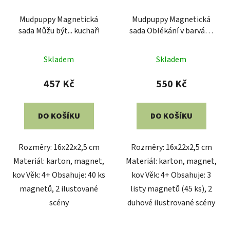
Mudpuppy Magnetická
Mudpuppy Magnetická
sada Můžu být... ​​kuchař!
sada Oblékání v barvách
duhy
Skladem
Skladem
457 Kč
550 Kč
DO KOŠÍKU
DO KOŠÍKU
Rozměry: 16x22x2,5 cm
Rozměry: 16x22x2,5 cm
Materiál: karton, magnet,
Materiál: karton, magnet,
kov Věk: 4+ Obsahuje: 40 ks
kov Věk: 4+ Obsahuje: 3
magnetů, 2 ilustované
listy magnetů (45 ks), 2
scény
duhové ilustrované scény