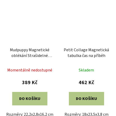
Mudpuppy Magnetické
Petit Collage Magnetická
oblékání Strašidelné
tabulka čas na příběh
období
Momentálně nedostupné
Skladem
389 Kč
462 Kč
DO KOŠÍKU
DO KOŠÍKU
Rozměry: 22,2x2,8x16,2 cm
Rozměry: 18x23,5x3,8 cm