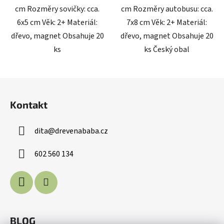
cm Rozměry sovičky: cca.
cm Rozměry autobusu: cca.
6x5 cm Věk: 2+ Materiál:
7x8 cm Věk: 2+ Materiál:
dřevo, magnet Obsahuje 20
dřevo, magnet Obsahuje 20
ks
ks Český obal
Z
á
Kontakt
p
a
dita
@
drevenababa.cz
t
í
602 560 134
BLOG