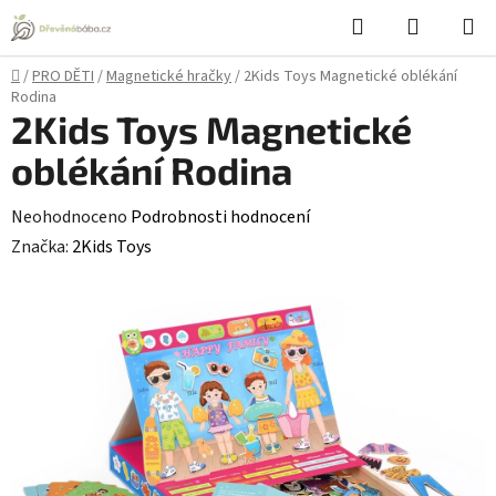
Přejít
Hledat
NÁKUPN
na
KOŠÍK
obsah
Domů
/
PRO DĚTI
/
Magnetické hračky
/
2Kids Toys Magnetické oblékání
Rodina
2Kids Toys Magnetické
oblékání Rodina
Průměrné
Neohodnoceno
Podrobnosti hodnocení
hodnocení
Značka:
2Kids Toys
produktu
je
0,0
z
5
hvězdiček.