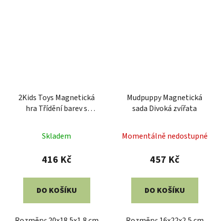
2Kids Toys Magnetická
Mudpuppy Magnetická
hra Třídění barev s
sada Divoká zvířata
dinosaurem
Skladem
Momentálně nedostupné
416 Kč
457 Kč
DO KOŠÍKU
DO KOŠÍKU
Rozměry: 20x18,5x1,8 cm
Rozměry: 16x22x2,5 cm