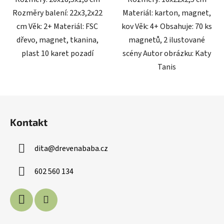
Rozměry balení: 22x3,2x22
Materiál: karton, magnet,
cm Věk: 2+ Materiál: FSC
kov Věk: 4+ Obsahuje: 70 ks
dřevo, magnet, tkanina,
magnetů, 2 ilustované
plast 10 karet pozadí
scény Autor obrázku: Katy
Tanis
Z
á
Kontakt
p
a
dita
@
drevenababa.cz
t
í
602 560 134