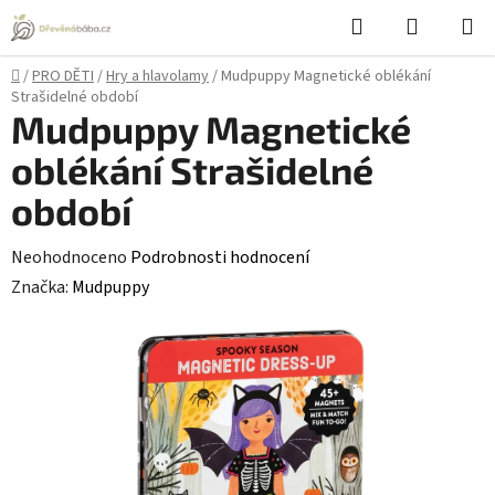
Přejít
Hledat
NÁKUPN
na
KOŠÍK
obsah
Domů
/
PRO DĚTI
/
Hry a hlavolamy
/
Mudpuppy Magnetické oblékání
Strašidelné období
Mudpuppy Magnetické
oblékání Strašidelné
období
Průměrné
Neohodnoceno
Podrobnosti hodnocení
hodnocení
Značka:
Mudpuppy
produktu
je
0,0
z
5
hvězdiček.